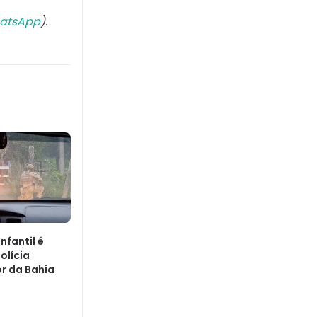
atsApp
).
nfantil é
olícia
or da Bahia