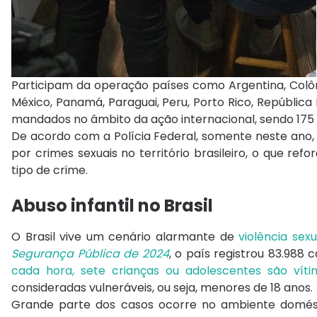
Participam da operação países como Argentina, Colômb
México, Panamá, Paraguai, Peru, Porto Rico, República
mandados no âmbito da ação internacional, sendo 175 n
De acordo com a Polícia Federal, somente neste ano
por crimes sexuais no território brasileiro, o que re
tipo de crime.
Abuso infantil no Brasil
O Brasil vive um cenário alarmante de
violência sex
Segurança Pública de 2024
, o país registrou 83.988
cada hora, sete crianças ou adolescentes são víti
consideradas vulneráveis, ou seja, menores de 18 anos.
Grande parte dos casos ocorre no ambiente domést