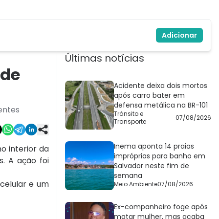
Adicionar
Últimas notícias
 de
Acidente deixa dois mortos
após carro bater em
defensa metálica na BR-101
entes
Trânsito e
07/08/2026
Transporte
Inema aponta 14 praias
o interior da
impróprias para banho em
. A ação foi
Salvador neste fim de
semana
celular e um
Meio Ambiente
07/08/2026
Ex-companheiro foge após
matar mulher, mas acaba