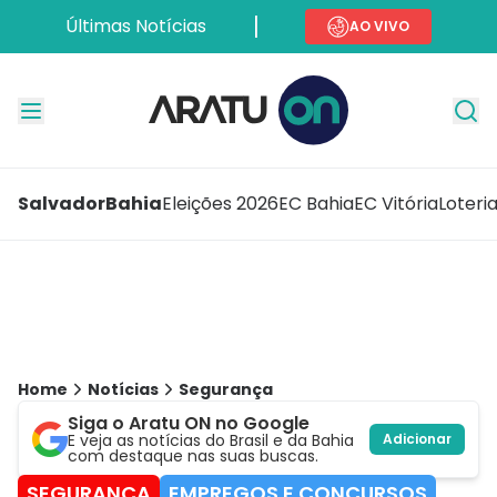
Últimas Notícias
AO VIVO
Salvador
Bahia
Eleições 2026
EC Bahia
EC Vitória
Loteri
Home
Notícias
Segurança
Siga o Aratu ON no Google
E veja as notícias do Brasil e da Bahia
Adicionar
com destaque nas suas buscas.
SEGURANÇA
EMPREGOS E CONCURSOS