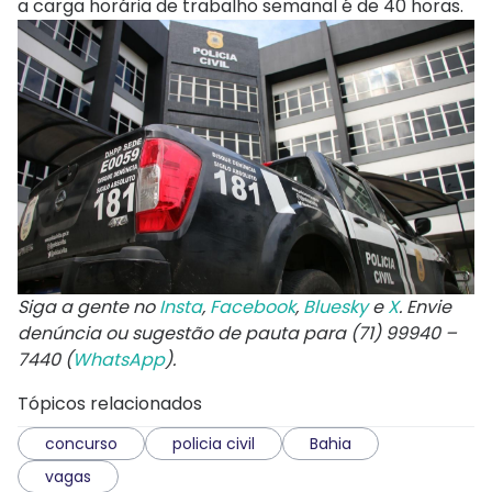
a carga horária de trabalho semanal é de 40 horas.
Siga a gente no
Insta
,
Facebook
,
Bluesky
e
X
. Envie
denúncia ou sugestão de pauta para (71) 99940 –
7440 (
WhatsApp
).
Tópicos relacionados
concurso
policia civil
Bahia
vagas