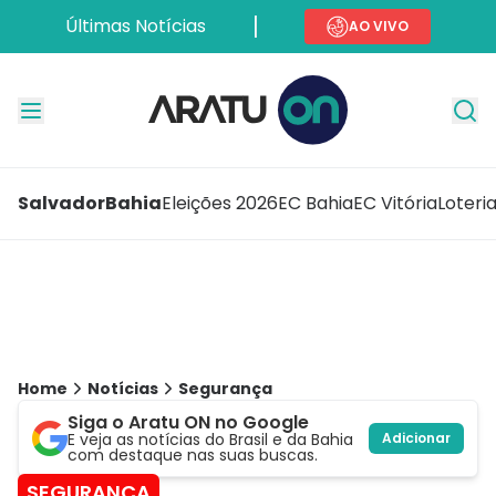
Últimas Notícias
AO VIVO
Salvador
Bahia
Eleições 2026
EC Bahia
EC Vitória
Loteri
Home
Notícias
Segurança
Siga o Aratu ON no Google
E veja as notícias do Brasil e da Bahia
Adicionar
com destaque nas suas buscas.
SEGURANÇA