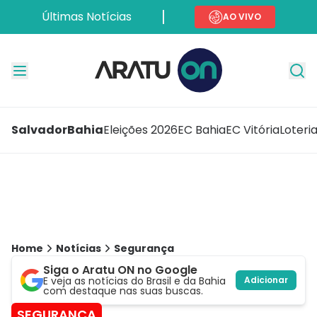
Últimas Notícias
AO VIVO
Salvador
Bahia
Eleições 2026
EC Bahia
EC Vitória
Loteri
Home
Notícias
Segurança
Siga o Aratu ON no Google
E veja as notícias do Brasil e da Bahia
Adicionar
com destaque nas suas buscas.
SEGURANÇA