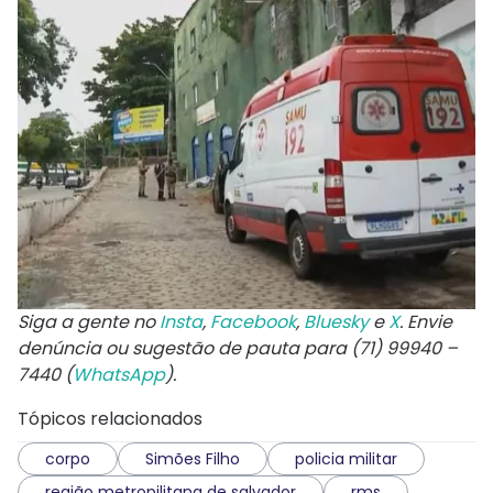
Siga a gente no
Insta
,
Facebook
,
Bluesky
e
X
. Envie
denúncia ou sugestão de pauta para (71) 99940 –
7440 (
WhatsApp
).
Tópicos relacionados
corpo
Simões Filho
policia militar
região metropilitana de salvador
rms