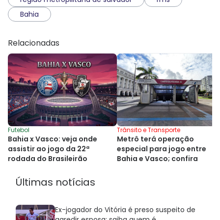
Bahia
Relacionadas
Futebol
Trânsito e Transporte
Bahia x Vasco: veja onde
Metrô terá operação
assistir ao jogo da 22ª
especial para jogo entre
rodada do Brasileirão
Bahia e Vasco; confira
Últimas notícias
Ex-jogador do Vitória é preso suspeito de
agredir esposa; saiba quem é