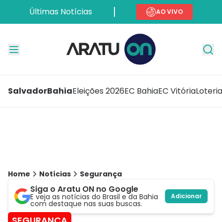
Últimas Notícias
AO VIVO
Salvador
Bahia
Eleições 2026
EC Bahia
EC Vitória
Loteri
Home
Notícias
Segurança
Siga o Aratu ON no Google
E veja as notícias do Brasil e da Bahia
Adicionar
com destaque nas suas buscas.
SEGURANÇA