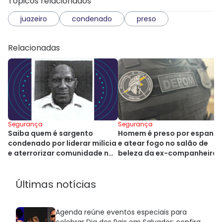
Tópicos relacionados
juazeiro
condenado
preso
Relacionadas
Segurança
Segurança
Saiba quem é sargento
Homem é preso por espanca
condenado por liderar milícia
e atear fogo no salão de
e aterrorizar comunidade na
beleza da ex-companheira
Bahia
Últimas notícias
Agenda reúne eventos especiais para
celebrar Dia dos Pais em Salvador; confira