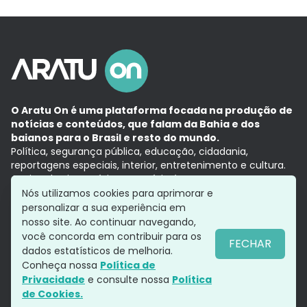
O Aratu On é uma plataforma focada na produção de
notícias e conteúdos, que falam da Bahia e dos
baianos para o Brasil e resto do mundo.
Política, segurança pública, educação, cidadania,
reportagens especiais, interior, entretenimento e cultura.
Aqui, tudo vira notícia e a notícia é no tempo presente,
com a credibilidade do
Grupo Aratu.
Nós utilizamos cookies para aprimorar e
Grupo Aratu
Política de privacidade
Anuncie conosco
personalizar a sua experiência em
nosso site. Ao continuar navegando,
você concorda em contribuir para os
FECHAR
dados estatísticos de melhoria.
Siga-nos
Conheça nossa
Política de
Privacidade
e consulte nossa
Política
de Cookies.