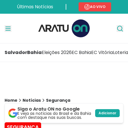
Últimas Notícias
AO VIVO
Salvador
Bahia
Eleições 2026
EC Bahia
EC Vitória
Loteri
Home
Notícias
Segurança
Siga o Aratu ON no Google
E veja as notícias do Brasil e da Bahia
Adicionar
com destaque nas suas buscas.
SEGURANÇA