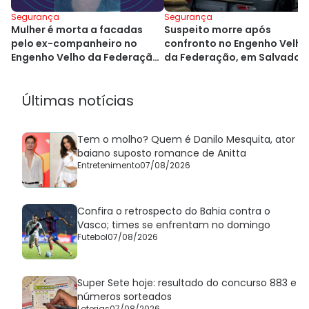
Segurança
Segurança
Mulher é morta a facadas
Suspeito morre após
pelo ex-companheiro no
confronto no Engenho Velho
Engenho Velho da Federação,
da Federação, em Salvador
em Salvador
Últimas notícias
Tem o molho? Quem é Danilo Mesquita, ator
baiano suposto romance de Anitta
Entretenimento
07/08/2026
Confira o retrospecto do Bahia contra o
Vasco; times se enfrentam no domingo
Futebol
07/08/2026
Super Sete hoje: resultado do concurso 883 e
números sorteados
Loterias
07/08/2026