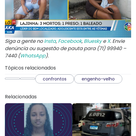
Siga a gente no
Insta
,
Facebook
,
Bluesky
e
X
. Envie
denúncia ou sugestão de pauta para (71) 99940 –
7440 (
WhatsApp
).
Tópicos relacionados
confrontos
engenho-velho
Relacionadas