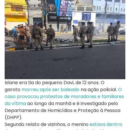
Islane era tia do pequeno Davi, de 12 anos. O
garoto
morreu após ser baleado
na ação policial.
O
caso provocou protestos de moradores e familiares
da vítima
ao longo da manhã e é investigado pelo
Departamento de Homicídios e Proteção à Pessoa
(DHPP).
Segundo relato de vizinhos, o menino
estava dentro