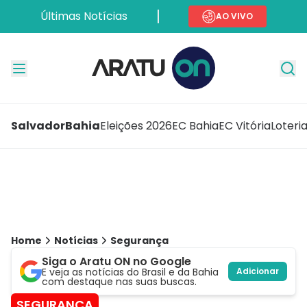
Últimas Notícias
AO VIVO
Salvador
Bahia
Eleições 2026
EC Bahia
EC Vitória
Loteri
Home
Notícias
Segurança
Siga o Aratu ON no Google
E veja as notícias do Brasil e da Bahia
Adicionar
com destaque nas suas buscas.
SEGURANÇA