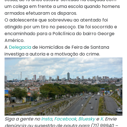
um colega em frente a uma escola quando homens
armados efetuaram os disparos.
O adolescente que sobreviveu ao atentado foi
atingido por um tiro no pescoço. Ele foi socorrido e
encaminhado para a Policlínica do bairro George
Américo.
A
Delegacia
de Homicídios de Feira de Santana
investiga a autoria e a motivação do crime.
Siga a gente no
Insta
,
Facebook
,
Bluesky
e
X
. Envie
denúncia ou sugestão de pauta para (71) 99940 –