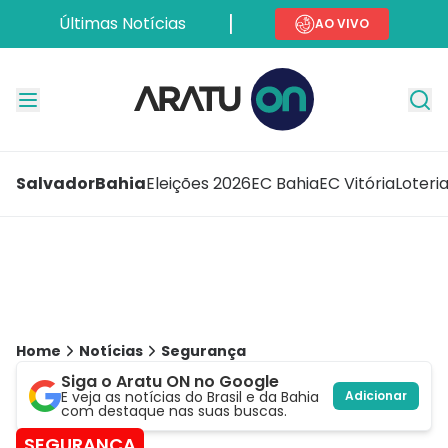
Últimas Notícias
AO VIVO
Salvador
Bahia
Eleições 2026
EC Bahia
EC Vitória
Loteri
Home
Notícias
Segurança
Siga o Aratu ON no Google
E veja as notícias do Brasil e da Bahia
Adicionar
com destaque nas suas buscas.
SEGURANÇA