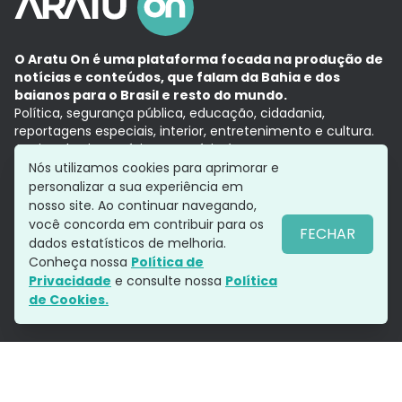
O Aratu On é uma plataforma focada na produção de
notícias e conteúdos, que falam da Bahia e dos
baianos para o Brasil e resto do mundo.
Política, segurança pública, educação, cidadania,
reportagens especiais, interior, entretenimento e cultura.
Aqui, tudo vira notícia e a notícia é no tempo presente,
com a credibilidade do
Grupo Aratu.
Nós utilizamos cookies para aprimorar e
Grupo Aratu
Política de privacidade
Anuncie conosco
personalizar a sua experiência em
nosso site. Ao continuar navegando,
você concorda em contribuir para os
FECHAR
dados estatísticos de melhoria.
Siga-nos
Conheça nossa
Política de
Privacidade
e consulte nossa
Política
de Cookies.