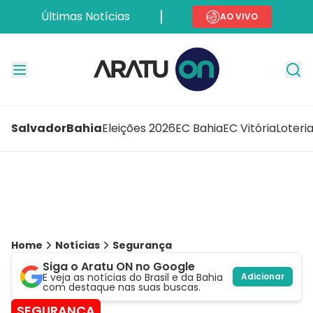
Últimas Notícias
AO VIVO
Salvador
Bahia
Eleições 2026
EC Bahia
EC Vitória
Loteri
Home
Notícias
Segurança
Siga o Aratu ON no Google
E veja as notícias do Brasil e da Bahia
Adicionar
com destaque nas suas buscas.
SEGURANÇA