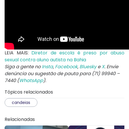
LEIA MAIS:
Diretor de escola é preso por abuso
sexual contra aluno autista na Bahia
Siga a gente no
Insta
,
Facebook
,
Bluesky
e
X
. Envie
denúncia ou sugestão de pauta para (71) 99940 –
7440 (
WhatsApp
).
Tópicos relacionados
candeias
Relacionadas