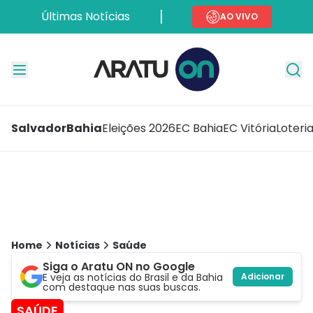
Últimas Notícias
AO VIVO
Salvador
Bahia
Eleições 2026
EC Bahia
EC Vitória
Loteri
Home
Notícias
Saúde
Siga o Aratu ON no Google
E veja as notícias do Brasil e da Bahia
Adicionar
com destaque nas suas buscas.
SAÚDE