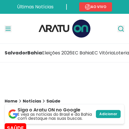
Últimas Notícias
AO VIVO
Salvador
Bahia
Eleições 2026
EC Bahia
EC Vitória
Loteri
Home
Notícias
Saúde
Siga o Aratu ON no Google
E veja as notícias do Brasil e da Bahia
Adicionar
com destaque nas suas buscas.
SAÚDE