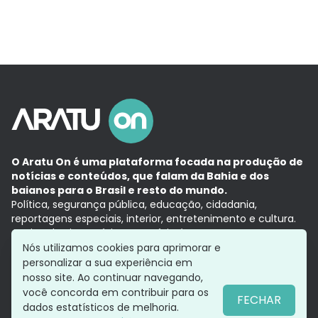
O Aratu On é uma plataforma focada na produção de
notícias e conteúdos, que falam da Bahia e dos
baianos para o Brasil e resto do mundo.
Política, segurança pública, educação, cidadania,
reportagens especiais, interior, entretenimento e cultura.
Aqui, tudo vira notícia e a notícia é no tempo presente,
com a credibilidade do
Grupo Aratu.
Nós utilizamos cookies para aprimorar e
Grupo Aratu
Política de privacidade
Anuncie conosco
personalizar a sua experiência em
nosso site. Ao continuar navegando,
você concorda em contribuir para os
FECHAR
dados estatísticos de melhoria.
Siga-nos