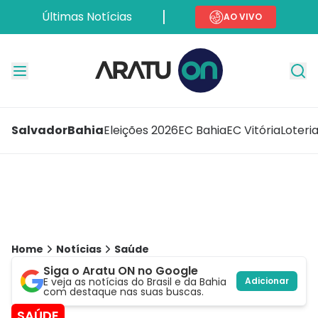
Últimas Notícias
AO VIVO
Salvador
Bahia
Eleições 2026
EC Bahia
EC Vitória
Loteri
Home
Notícias
Saúde
Siga o Aratu ON no Google
E veja as notícias do Brasil e da Bahia
Adicionar
com destaque nas suas buscas.
SAÚDE