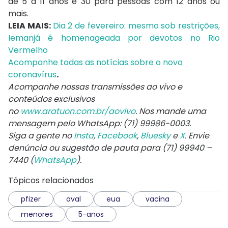
de 5 a 11 anos e 30 para pessoas com 12 anos ou
mais.
LEIA MAIS:
Dia 2 de fevereiro: mesmo sob restrições,
Iemanjá é homenageada por devotos no Rio
Vermelho
Acompanhe todas as notícias sobre o novo
coronavírus
.
Acompanhe nossas transmissões ao vivo e
conteúdos exclusivos
no
www.aratuon.com.br/aovivo
. Nos mande uma
mensagem pelo WhatsApp: (71) 99986-0003.
Siga a gente no
Insta
,
Facebook
,
Bluesky
e
X
. Envie
denúncia ou sugestão de pauta para (71) 99940 –
7440 (
WhatsApp
).
Tópicos relacionados
pfizer
aval
eua
vacina
menores
5-anos