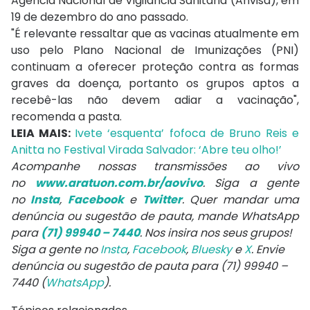
Agência Nacional de Vigilância Sanitária (Anvisa), em
19 de dezembro do ano passado.
"É relevante ressaltar que as vacinas atualmente em
uso pelo Plano Nacional de Imunizações (PNI)
continuam a oferecer proteção contra as formas
graves da doença, portanto os grupos aptos a
recebê-las não devem adiar a vacinação",
recomenda a pasta.
LEIA MAIS:
Ivete ‘esquenta’ fofoca de Bruno Reis e
Anitta no Festival Virada Salvador: ‘Abre teu olho!’
Acompanhe nossas transmissões ao vivo
no
www.aratuon.com.br/aovivo
. Siga a gente
no
Insta
,
Facebook
e
Twitter
. Quer mandar uma
denúncia ou sugestão de pauta, mande WhatsApp
para
(71) 99940 – 7440
. Nos insira nos seus grupos!
Siga a gente no
Insta
,
Facebook
,
Bluesky
e
X
. Envie
denúncia ou sugestão de pauta para (71) 99940 –
7440 (
WhatsApp
).