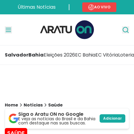
Últimas Notícias
AO VIVO
Salvador
Bahia
Eleições 2026
EC Bahia
EC Vitória
Loteri
Home
Notícias
Saúde
Siga o Aratu ON no Google
E veja as notícias do Brasil e da Bahia
Adicionar
com destaque nas suas buscas.
SAÚDE