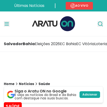
Últimas Notícias
AO VIVO
Salvador
Bahia
Eleições 2026
EC Bahia
EC Vitória
Loteri
Home
Notícias
Saúde
Siga o Aratu ON no Google
E veja as notícias do Brasil e da Bahia
Adicionar
com destaque nas suas buscas.
SAÚDE