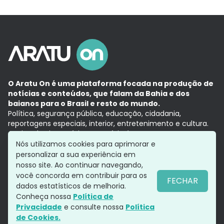
O Aratu On é uma plataforma focada na produção de
notícias e conteúdos, que falam da Bahia e dos
baianos para o Brasil e resto do mundo.
Política, segurança pública, educação, cidadania,
reportagens especiais, interior, entretenimento e cultura.
Aqui, tudo vira notícia e a notícia é no tempo presente,
com a credibilidade do
Grupo Aratu.
Nós utilizamos cookies para aprimorar e
Grupo Aratu
Política de privacidade
Anuncie conosco
personalizar a sua experiência em
nosso site. Ao continuar navegando,
você concorda em contribuir para os
FECHAR
dados estatísticos de melhoria.
Siga-nos
Conheça nossa
Política de
Privacidade
e consulte nossa
Política
de Cookies.