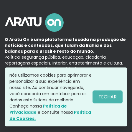
O Aratu On é uma plataforma focada na produção de
notícias e conteúdos, que falam da Bahia e dos
baianos para o Brasil e resto do mundo.
Política, segurança pública, educação, cidadania,
reportagens especiais, interior, entretenimento e cultura.
Aqui, tudo vira notícia e a notícia é no tempo presente,
com a credibilidade do
Grupo Aratu.
Nós utilizamos cookies para aprimorar e
Grupo Aratu
Política de privacidade
Anuncie conosco
personalizar a sua experiência em
nosso site. Ao continuar navegando,
você concorda em contribuir para os
FECHAR
dados estatísticos de melhoria.
Siga-nos
Conheça nossa
Política de
Privacidade
e consulte nossa
Política
de Cookies.