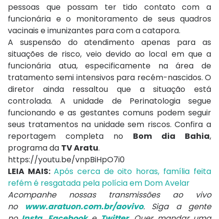
pessoas que possam ter tido contato com a
funcionária e o monitoramento de seus quadros
vacinais e imunizantes para com a catapora.
A suspensão do atendimento apenas para as
situações de risco, veio devido ao local em que a
funcionária atua, especificamente na área de
tratamento semi intensivos para recém-nascidos. O
diretor ainda ressaltou que a situação está
controlada. A unidade de Perinatologia segue
funcionando e as gestantes comuns podem seguir
seus tratamentos na unidade sem riscos. Confira a
reportagem completa no
Bom dia Bahia
,
programa da
TV Aratu
.
https://youtu.be/vnpBiHpO7i0
LEIA MAIS:
Após cerca de oito horas, família feita
refém é resgatada pela polícia em Dom Avelar
Acompanhe nossas transmissões ao vivo
no
www.aratuon.com.br/aovivo
. Siga a gente
no
Insta
,
Facebook
e
Twitter
. Quer mandar uma