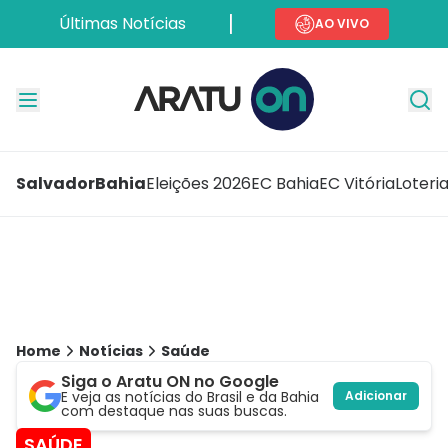
Últimas Notícias
AO VIVO
Salvador
Bahia
Eleições 2026
EC Bahia
EC Vitória
Loteri
Home
Notícias
Saúde
Siga o Aratu ON no Google
E veja as notícias do Brasil e da Bahia
Adicionar
com destaque nas suas buscas.
SAÚDE