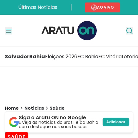
Últimas Notícias
AO VIVO
Salvador
Bahia
Eleições 2026
EC Bahia
EC Vitória
Loteri
Home
Notícias
Saúde
Siga o Aratu ON no Google
E veja as notícias do Brasil e da Bahia
Adicionar
com destaque nas suas buscas.
SAÚDE