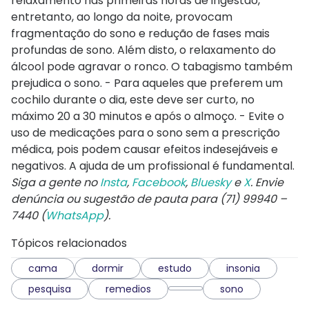
relaxamento nas primeiras horas de ingestão,
entretanto, ao longo da noite, provocam
fragmentação do sono e redução de fases mais
profundas de sono. Além disto, o relaxamento do
álcool pode agravar o ronco. O tabagismo também
prejudica o sono. - Para aqueles que preferem um
cochilo durante o dia, este deve ser curto, no
máximo 20 a 30 minutos e após o almoço. - Evite o
uso de medicações para o sono sem a prescrição
médica, pois podem causar efeitos indesejáveis e
negativos. A ajuda de um profissional é fundamental.
Siga a gente no
Insta
,
Facebook
,
Bluesky
e
X
. Envie
denúncia ou sugestão de pauta para (71) 99940 –
7440 (
WhatsApp
).
Tópicos relacionados
cama
dormir
estudo
insonia
pesquisa
remedios
sono