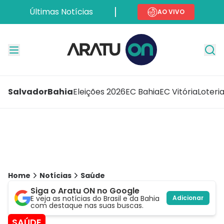
Últimas Notícias
AO VIVO
Salvador
Bahia
Eleições 2026
EC Bahia
EC Vitória
Loteri
Home
Notícias
Saúde
Siga o Aratu ON no Google
E veja as notícias do Brasil e da Bahia
Adicionar
com destaque nas suas buscas.
SAÚDE