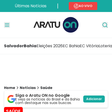
Últimas Notícias
AO VIVO
Salvador
Bahia
Eleições 2026
EC Bahia
EC Vitória
Loteri
Home
Notícias
Saúde
Siga o Aratu ON no Google
E veja as notícias do Brasil e da Bahia
Adicionar
com destaque nas suas buscas.
SAÚDE