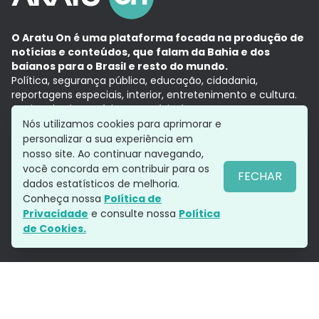
O Aratu On é uma plataforma focada na produção de
notícias e conteúdos, que falam da Bahia e dos
baianos para o Brasil e resto do mundo.
Política, segurança pública, educação, cidadania,
reportagens especiais, interior, entretenimento e cultura.
Aqui, tudo vira notícia e a notícia é no tempo presente,
com a credibilidade do
Grupo Aratu.
Nós utilizamos cookies para aprimorar e
Grupo Aratu
Política de privacidade
Anuncie conosco
personalizar a sua experiência em
nosso site. Ao continuar navegando,
você concorda em contribuir para os
FECHAR
dados estatísticos de melhoria.
Siga-nos
Conheça nossa
Política de
Privacidade
e consulte nossa
Política
de Cookies.