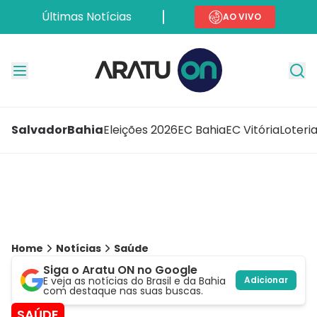
Últimas Notícias
AO VIVO
Salvador
Bahia
Eleições 2026
EC Bahia
EC Vitória
Loteri
Home
Notícias
Saúde
Siga o Aratu ON no Google
E veja as notícias do Brasil e da Bahia
Adicionar
com destaque nas suas buscas.
SAÚDE