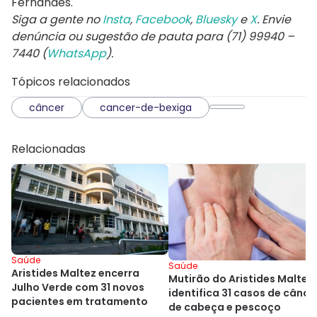
Fernandes.
Siga a gente no
Insta
,
Facebook
,
Bluesky
e
X
. Envie
denúncia ou sugestão de pauta para (71) 99940 –
7440 (
WhatsApp
).
Tópicos relacionados
câncer
cancer-de-bexiga
Relacionadas
Saúde
Saúde
Aristides Maltez encerra
Mutirão do Aristides Maltez
Julho Verde com 31 novos
identifica 31 casos de cânce
pacientes em tratamento
de cabeça e pescoço