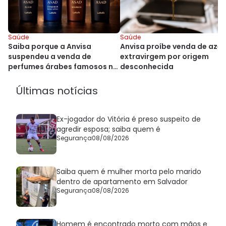
Saúde
Saúde
Anvisa proíbe venda de azei
Saiba porque a Anvisa
extravirgem por origem
suspendeu a venda de
desconhecida
perfumes árabes famosos no
Brasil
Últimas notícias
Ex-jogador do Vitória é preso suspeito de
agredir esposa; saiba quem é
Segurança
08/08/2026
Saiba quem é mulher morta pelo marido
dentro de apartamento em Salvador
Segurança
08/08/2026
Homem é encontrado morto com mãos e