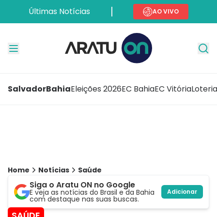
Últimas Notícias
AO VIVO
Salvador
Bahia
Eleições 2026
EC Bahia
EC Vitória
Loteri
Home
Notícias
Saúde
Siga o Aratu ON no Google
E veja as notícias do Brasil e da Bahia
Adicionar
com destaque nas suas buscas.
SAÚDE