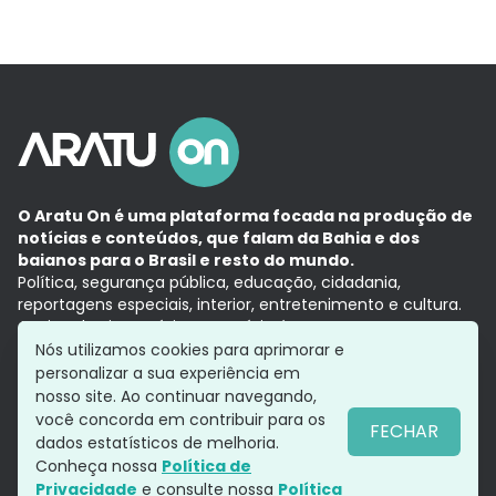
O Aratu On é uma plataforma focada na produção de
notícias e conteúdos, que falam da Bahia e dos
baianos para o Brasil e resto do mundo.
Política, segurança pública, educação, cidadania,
reportagens especiais, interior, entretenimento e cultura.
Aqui, tudo vira notícia e a notícia é no tempo presente,
com a credibilidade do
Grupo Aratu.
Nós utilizamos cookies para aprimorar e
Grupo Aratu
Política de privacidade
Anuncie conosco
personalizar a sua experiência em
nosso site. Ao continuar navegando,
você concorda em contribuir para os
FECHAR
dados estatísticos de melhoria.
Siga-nos
Conheça nossa
Política de
Privacidade
e consulte nossa
Política