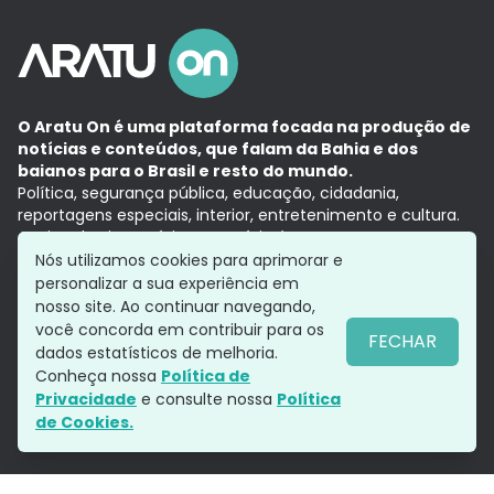
O Aratu On é uma plataforma focada na produção de
notícias e conteúdos, que falam da Bahia e dos
baianos para o Brasil e resto do mundo.
Política, segurança pública, educação, cidadania,
reportagens especiais, interior, entretenimento e cultura.
Aqui, tudo vira notícia e a notícia é no tempo presente,
com a credibilidade do
Grupo Aratu.
Nós utilizamos cookies para aprimorar e
Grupo Aratu
Política de privacidade
Anuncie conosco
personalizar a sua experiência em
nosso site. Ao continuar navegando,
você concorda em contribuir para os
FECHAR
dados estatísticos de melhoria.
Siga-nos
Conheça nossa
Política de
Privacidade
e consulte nossa
Política
de Cookies.