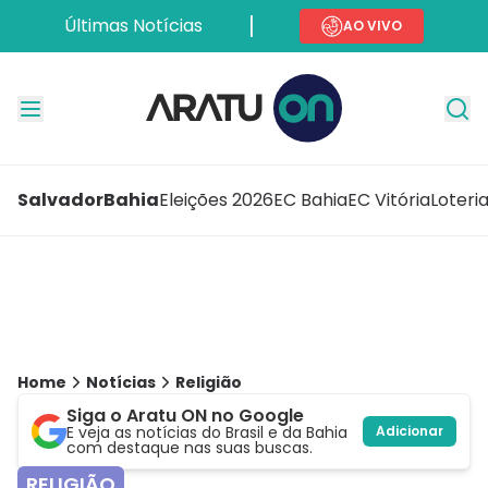
Últimas Notícias
AO VIVO
Salvador
Bahia
Eleições 2026
EC Bahia
EC Vitória
Loteri
Home
Notícias
Religião
Siga o Aratu ON no Google
E veja as notícias do Brasil e da Bahia
Adicionar
com destaque nas suas buscas.
RELIGIÃO