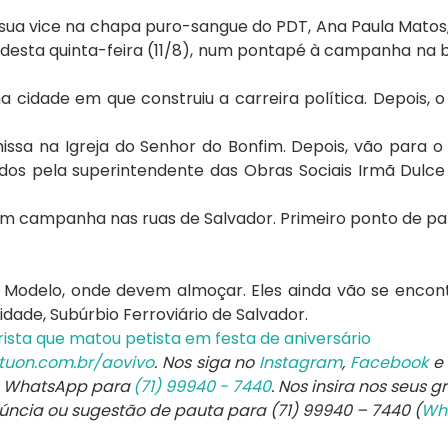
 sua vice na chapa puro-sangue do PDT, Ana Paula Mato
desta quinta-feira (11/8), num pontapé à campanha na b
a cidade em que construiu a carreira política. Depois, o
ssa na Igreja do Senhor do Bonfim. Depois, vão para o 
os pela superintendente das Obras Sociais Irmã Dulce 
am campanha nas ruas de Salvador. Primeiro ponto de par
o Modelo, onde devem almoçar. Eles ainda vão se enco
ade, Subúrbio Ferroviário de Salvador.
rista que matou petista em festa de aniversário
tuon.com.br/aovivo
. Nos siga no
Instagram
,
Facebook
e
e WhatsApp para
(71) 99940 - 7440
. Nos insira nos seus g
núncia ou sugestão de pauta para (71) 99940 – 7440 (
Wh