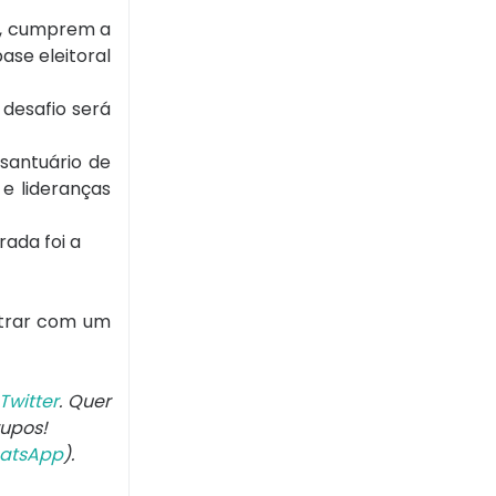
s, cumprem a
ase eleitoral
 desafio será
santuário de
e lideranças
ada foi a
ntrar com um
Twitter
. Quer
rupos!
atsApp
).