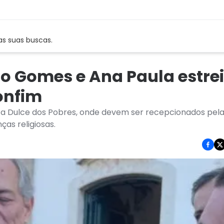
as suas buscas.
iro Gomes e Ana Paula estr
onfim
nta Dulce dos Pobres, onde devem ser recepcionados pel
ças religiosas.