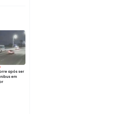
e
rre após ser
ônibus em
or