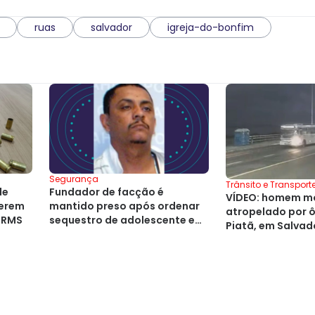
ruas
salvador
igreja-do-bonfim
Segurança
Trânsito e Transport
de
Fundador de facção é
VÍDEO: homem mo
serem
mantido preso após ordenar
atropelado por 
 RMS
sequestro de adolescente em
Piatã, em Salvad
Salvador