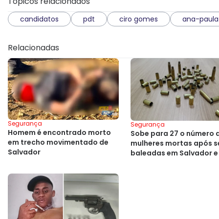
Tópicos relacionados
candidatos
pdt
ciro gomes
ana-paula
Relacionadas
Segurança
Segurança
Homem é encontrado morto
Sobe para 27 o número 
em trecho movimentado de
mulheres mortas após 
Salvador
baleadas em Salvador e