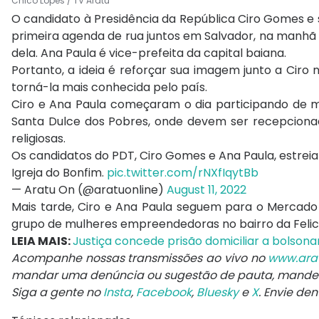
Chico Lopes / TV Aratu
O candidato à Presidência da República Ciro Gomes e
primeira agenda de rua juntos em Salvador, na manhã 
dela. Ana Paula é vice-prefeita da capital baiana.
Portanto, a ideia é reforçar sua imagem junto a Ciro n
torná-la mais conhecida pelo país.
Ciro e Ana Paula começaram o dia participando de mi
Santa Dulce dos Pobres, onde devem ser recepcionad
religiosas.
Os candidatos do PDT, Ciro Gomes e Ana Paula, estrei
Igreja do Bonfim.
pic.twitter.com/rNXfIqytBb
— Aratu On (@aratuonline)
August 11, 2022
Mais tarde, Ciro e Ana Paula seguem para o Mercad
grupo de mulheres empreendedoras no bairro da Felicid
LEIA MAIS:
Justiça concede prisão domiciliar a bolsona
Acompanhe nossas transmissões ao vivo no
www.ara
mandar uma denúncia ou sugestão de pauta, mand
Siga a gente no
Insta
,
Facebook
,
Bluesky
e
X
. Envie de