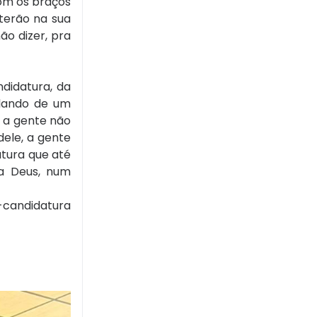
com os braços
 terão na sua
ão dizer, pra
didatura, da
alando de um
, a gente não
dele, a gente
tura que até
 a Deus, num
é-candidatura