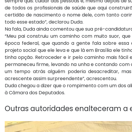
sempre quis: cuidar das pessoas e, mesmo depois de s
de todos os profissionais de saúde que aqui construi
certidão de nascimento o nome dele, com tanto carinho
todo esse estado”, declarou Duda.
Na fala, Duda ainda comentou que sua pré-candidatura
“Meu pai construiu um caminho com muito suor, que 
época federal, que quando a gente fala sobre essa 
projeto social que ele leva e que lá em Brasília ele ti
tinha opção. Retroceder e ir pelo caminho mais fácil
permaneceu firme, levando na unha e contando com o
um tempo atrás alguém poderia desacreditar, mas 
acrescente assim surpreendente”, acrescentou.
Duda chegou a dizer que o rompimento com um dos alia
à Câmara dos Deputados.
Outras autoridades enalteceram a 