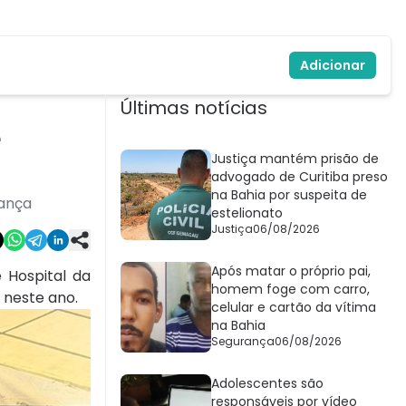
Adicionar
Últimas notícias
e
Justiça mantém prisão de
advogado de Curitiba preso
na Bahia por suspeita de
iança
estelionato
Justiça
06/08/2026
Após matar o próprio pai,
 Hospital da
homem foge com carro,
neste ano.
celular e cartão da vítima
na Bahia
Segurança
06/08/2026
Adolescentes são
responsáveis por vídeo