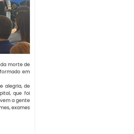
u da morte de
nsformado em
 alegria, de
tal, que foi
e vem a gente
xames, exames