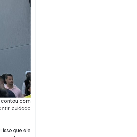
de contou com
antir cuidado
 isso que ele