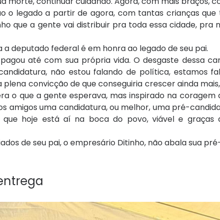
ua morte, continuar cuidando. Agora, com mais braços, 
rão o legado a partir de agora, com tantas crianças que
 que a gente vai distribuir pra toda essa cidade, pra n
 a deputado federal é em honra ao legado de seu pai.
pagou até com sua própria vida. O desgaste dessa can
candidatura, não estou falando de política, estamos f
nha plena convicção de que conseguiria crescer ainda mais
 era o que a gente esperava, mas inspirado na coragem 
s amigos uma candidatura, ou melhor, uma pré-candida
que hoje está aí na boca do povo, viável e graças
dos de seu pai, o empresário Ditinho, não abala sua pr
entrega