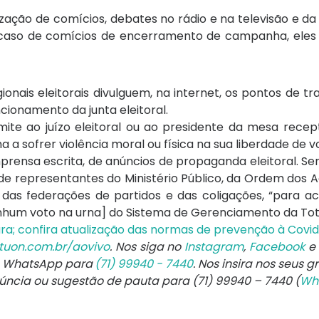
lização de comícios, debates no rádio e na televisão e 
 no caso de comícios de encerramento de campanha, eles
ionais eleitorais divulguem, na internet, os pontos de t
ncionamento da junta eleitoral.
ite ao juízo eleitoral ou ao presidente da mesa recep
 a sofrer violência moral ou física na sua liberdade de v
mprensa escrita, de anúncios de propaganda eleitoral. 
 de representantes do Ministério Público, da Ordem dos
os, das federações de partidos e das coligações, “para
hum voto na urna] do Sistema de Gerenciamento da Tota
a; confira atualização das normas de prevenção à Covid 
tuon.com.br/aovivo
. Nos siga no
Instagram
,
Facebook
e
e WhatsApp para
(71) 99940 - 7440
. Nos insira nos seus g
núncia ou sugestão de pauta para (71) 99940 – 7440 (
Wh