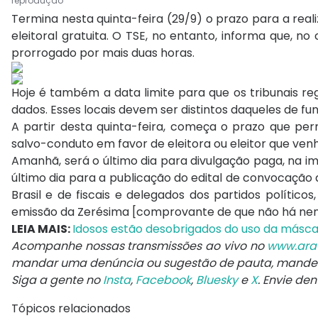
reprodução
Termina nesta quinta-feira (29/9) o prazo para a rea
eleitoral gratuita. O TSE, no entanto, informa que,
prorrogado por mais duas horas.
Hoje é também a data limite para que os tribunais reg
dados. Esses locais devem ser distintos daqueles de fu
A partir desta quinta-feira, começa o prazo que perm
salvo-conduto em favor de eleitora ou eleitor que venha
Amanhã, será o último dia para divulgação paga, na i
último dia para a publicação do edital de convocação
Brasil e de fiscais e delegados dos partidos polític
emissão da Zerésima [comprovante de que não há nen
LEIA MAIS:
Idosos estão desobrigados do uso da máscar
Acompanhe nossas transmissões ao vivo no
www.ara
mandar uma denúncia ou sugestão de pauta, mand
Siga a gente no
Insta
,
Facebook
,
Bluesky
e
X
. Envie de
Tópicos relacionados