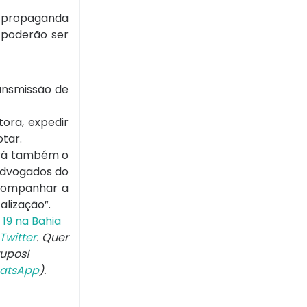
da propaganda
 poderão ser
ransmissão de
tora, expedir
otar.
Será também o
 Advogados do
 acompanhar a
lização”.
19 na Bahia
Twitter
. Quer
rupos!
atsApp
).