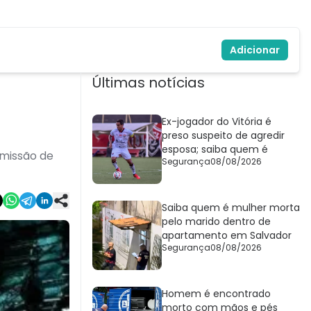
Adicionar
Últimas notícias
Ex-jogador do Vitória é
preso suspeito de agredir
esposa; saiba quem é
smissão de
Segurança
08/08/2026
Saiba quem é mulher morta
pelo marido dentro de
apartamento em Salvador
Segurança
08/08/2026
Homem é encontrado
morto com mãos e pés