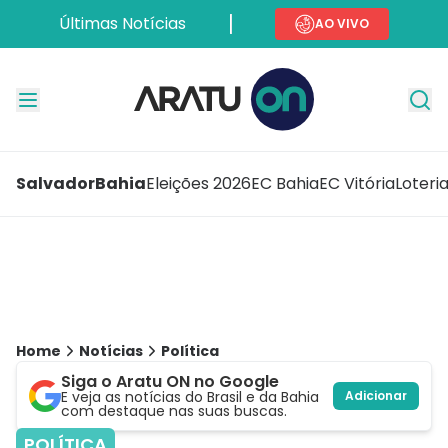
Últimas Notícias
AO VIVO
Salvador
Bahia
Eleições 2026
EC Bahia
EC Vitória
Loteri
Home
Notícias
Política
Siga o Aratu ON no Google
E veja as notícias do Brasil e da Bahia
Adicionar
com destaque nas suas buscas.
POLÍTICA