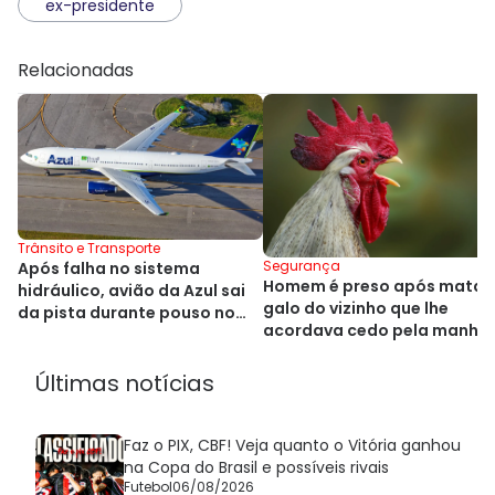
ex-presidente
Relacionadas
Trânsito e Transporte
Segurança
Após falha no sistema
Homem é preso após matar
hidráulico, avião da Azul sai
galo do vizinho que lhe
da pista durante pouso no
acordava cedo pela manhã
Alasca
Últimas notícias
Faz o PIX, CBF! Veja quanto o Vitória ganhou
na Copa do Brasil e possíveis rivais
Futebol
06/08/2026