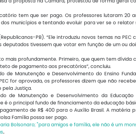
lisa a proposta na Câmara, protestou de forma geral co
ecatório tem que ser pago. Os professores lutaram 20 a
os municípios e tentando evoluir para ver se o relator
.
(Republicanos-PB). “Ele introduziu novos temas na PEC
s deputados tivessem que votar em função de um ou doi
uito mais profundamente. Primeiro, que quem tem dívida
teto de pagamento aos precatórios”, concluiu.
Fundo de Manutenção e Desenvolvimento do Ensino Fund
 a PEC for aprovada, os professores dizem que não rece
 pela Justiça.
ndo de Manutenção e Desenvolvimento da Educação 
ue é o principal fundo de financiamento da educação bási
r o pagamento de R$ 400 para o Auxílio Brasil. A matéri
Bolsa Família possa ser pago.
aria Bolsonaro; "para amigos e família, ele não é um mon
us
.