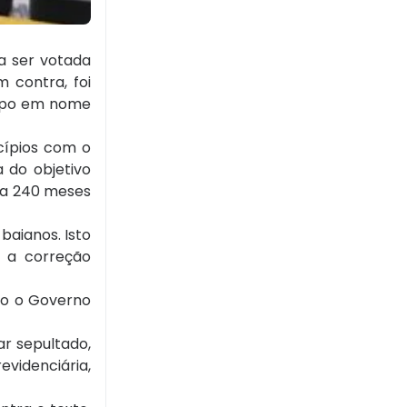
a ser votada
 contra, foi
campo em nome
cípios com o
 do objetivo
ara 240 meses
baianos. Isto
, a correção
do o Governo
ar sepultado,
evidenciária,