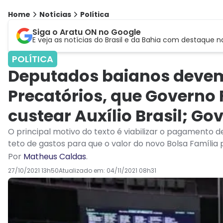
Home
Notícias
Política
Siga o Aratu ON no Google
E veja as notícias do Brasil e da Bahia com destaque n
POLÍTICA
Deputados baianos devem
Precatórios, que Governo 
custear Auxílio Brasil; Go
O principal motivo do texto é viabilizar o pagamento d
teto de gastos para que o valor do novo Bolsa Família 
Por
Matheus Caldas
.
27/10/2021 13h50
Atualizado em:
04/11/2021 08h31