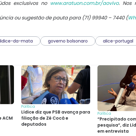
údos exclusivos no
www.aratuon.com.br/aovivo
. Nos
núncia ou sugestão de pauta para (71) 99940 – 7440 (
Wh
lidice-da-mata
governo bolsonaro
alice-portugal
Política
Lídice diz que PSB avança para
Política
 e ACM
filiação de Zé Cocá e
“Precipitado co
deputados
pesquisa”, diz Lí
em entrevista