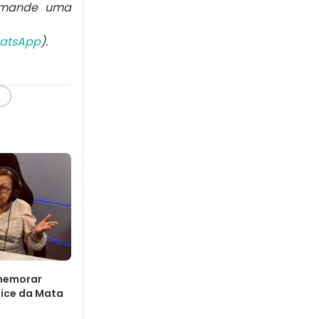
 mande uma
atsApp
).
memorar
dice da Mata