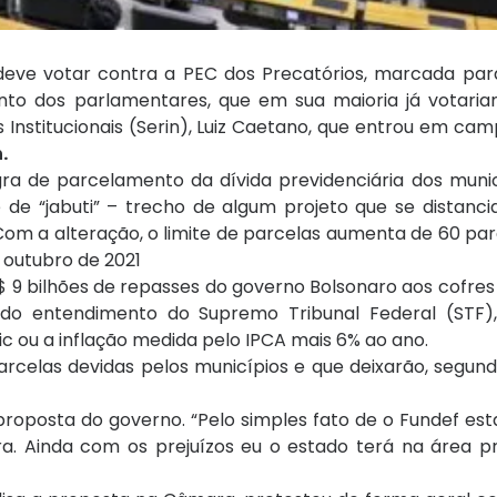
eve votar contra a PEC dos Precatórios, marcada par
to dos parlamentares, que em sua maioria já votariam
 Institucionais (Serin), Luiz Caetano, que entrou em 
.
a de parcelamento da dívida previdenciária dos muni
e “jabuti” – trecho de algum projeto que se distancia
 Com a alteração, o limite de parcelas aumenta de 60 p
 outubro de 2021
 9 bilhões de repasses do governo Bolsonaro aos cofres 
ndo entendimento do Supremo Tribunal Federal (STF)
c ou a inflação medida pelo IPCA mais 6% ao ano.
arcelas devidas pelos municípios e que deixarão, segun
proposta do governo. “Pelo simples fato de o Fundef est
ra. Ainda com os prejuízos eu o estado terá na área pr