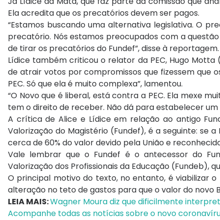
Já Lídice da Mata, que faz parte da comissão que ana
Ela acredita que os precatórios devem ser pagos.
“Estamos buscando uma alternativa legislativa. O pr
precatório. Nós estamos preocupados com a questão d
de tirar os precatórios do Fundef”, disse à reportagem
Lídice também criticou o relator da PEC, Hugo Motta 
de atrair votos por compromissos que fizessem que o
PEC. Só que ela é muito complexa”, lamentou.
“O Novo que é liberal, está contra a PEC. Ela mexe m
tem o direito de receber. Não dá para estabelecer um 
A crítica de Alice e Lídice em relação ao antigo 
Valorização do Magistério (Fundef), é a seguinte: se
cerca de 60% do valor devido pela União e reconhecido
Vale lembrar que o Fundef é o antecessor do Fu
Valorização dos Profissionais da Educação (Fundeb), q
O principal motivo do texto, no entanto, é viabiliza
alteração no teto de gastos para que o valor do novo 
LEIA MAIS:
Wagner Moura diz que dificilmente interpret
Acompanhe todas as notícias sobre o novo coronavír