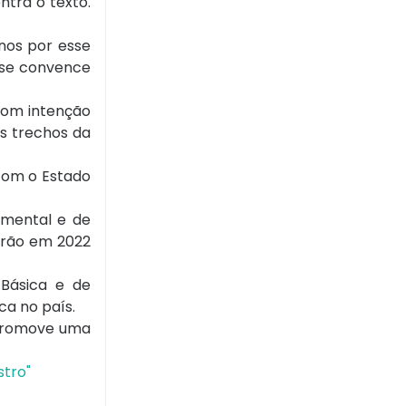
ntra o texto.
nos por esse
 se convence
 com intenção
s trechos da
 com o Estado
amental e de
berão em 2022
Básica e de
ca no país.
a promove uma
stro"