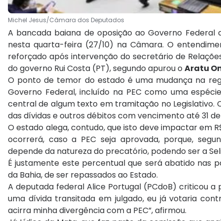
Michel Jesus/Câmara dos Deputados
A bancada baiana de oposição ao Governo Federal d
nesta quarta-feira (27/10) na Câmara. O entendimen
reforçado após intervenção do secretário de Relações
do governo Rui Costa (PT), segundo apurou o
Aratu On
O ponto de temor do estado é uma mudança na regr
Governo Federal, incluído na PEC como uma espécie d
central de algum texto em tramitação no Legislativo.
das dívidas e outros débitos com vencimento até 31 de
O estado alega, contudo, que isto deve impactar em R$
ocorrerá, caso a PEC seja aprovada, porque, segu
depende da natureza do precatório, podendo ser a Seli
É justamente este percentual que será abatido nas p
da Bahia, de ser repassados ao Estado.
A deputada federal Alice Portugal (PCdoB) criticou a 
uma dívida transitada em julgado, eu já votaria cont
acirra minha divergência com a PEC”, afirmou.