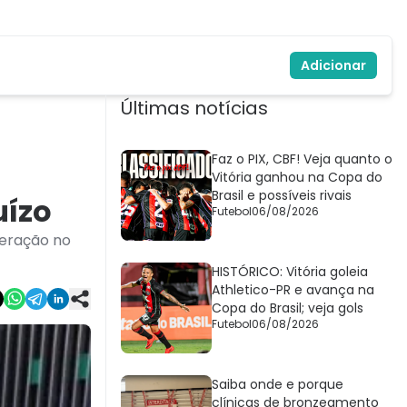
Adicionar
Últimas notícias
Faz o PIX, CBF! Veja quanto o
Vitória ganhou na Copa do
Brasil e possíveis rivais
uízo
Futebol
06/08/2026
teração no
HISTÓRICO: Vitória goleia
Athletico-PR e avança na
Copa do Brasil; veja gols
Futebol
06/08/2026
Saiba onde e porque
clínicas de bronzeamento