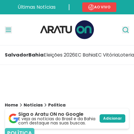
Últimas Notícias
AO VIVO
Salvador
Bahia
Eleições 2026
EC Bahia
EC Vitória
Loteri
Home
Notícias
Política
Siga o Aratu ON no Google
E veja as notícias do Brasil e da Bahia
Adicionar
com destaque nas suas buscas.
POLÍTICA