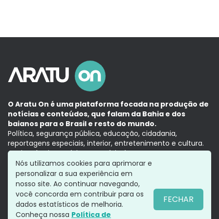
O Aratu On é uma plataforma focada na produção de
notícias e conteúdos, que falam da Bahia e dos
baianos para o Brasil e resto do mundo.
Política, segurança pública, educação, cidadania,
reportagens especiais, interior, entretenimento e cultura.
Aqui, tudo vira notícia e a notícia é no tempo presente,
com a credibilidade do
Grupo Aratu.
Nós utilizamos cookies para aprimorar e
Grupo Aratu
Política de privacidade
Anuncie conosco
personalizar a sua experiência em
nosso site. Ao continuar navegando,
você concorda em contribuir para os
FECHAR
dados estatísticos de melhoria.
Siga-nos
Conheça nossa
Política de