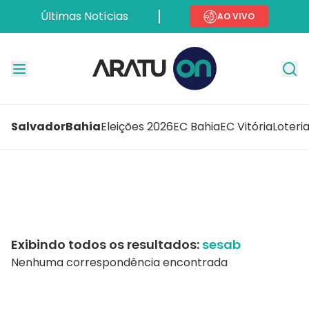
Últimas Notícias
AO VIVO
Salvador
Bahia
Eleições 2026
EC Bahia
EC Vitória
Loteri
Exibindo todos os resultados:
sesab
Nenhuma correspondência encontrada