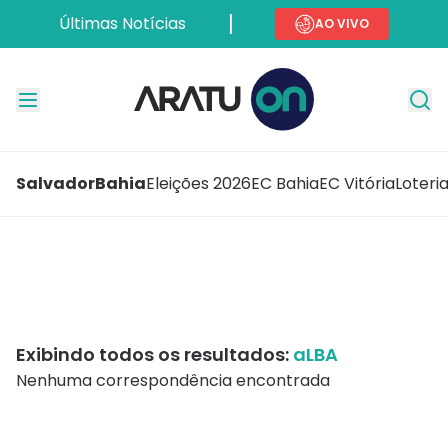
Últimas Notícias
AO VIVO
Salvador
Bahia
Eleições 2026
EC Bahia
EC Vitória
Loteri
Exibindo todos os resultados:
aLBA
Nenhuma correspondência encontrada