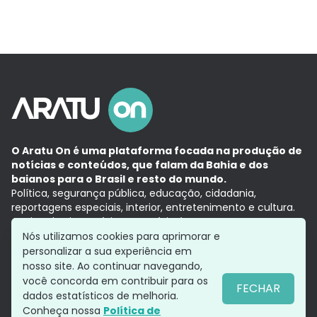
O Aratu On é uma plataforma focada na produção de
notícias e conteúdos, que falam da Bahia e dos
baianos para o Brasil e resto do mundo.
Política, segurança pública, educação, cidadania,
reportagens especiais, interior, entretenimento e cultura.
Aqui, tudo vira notícia e a notícia é no tempo presente,
com a credibilidade do
Grupo Aratu.
Nós utilizamos cookies para aprimorar e
Grupo Aratu
Política de privacidade
Anuncie conosco
personalizar a sua experiência em
nosso site. Ao continuar navegando,
você concorda em contribuir para os
FECHAR
dados estatísticos de melhoria.
Siga-nos
Conheça nossa
Política de