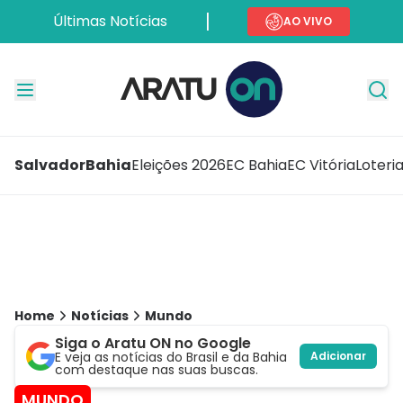
Últimas Notícias
AO VIVO
Salvador
Bahia
Eleições 2026
EC Bahia
EC Vitória
Loteri
Home
Notícias
Mundo
Siga o Aratu ON no Google
E veja as notícias do Brasil e da Bahia
Adicionar
com destaque nas suas buscas.
MUNDO