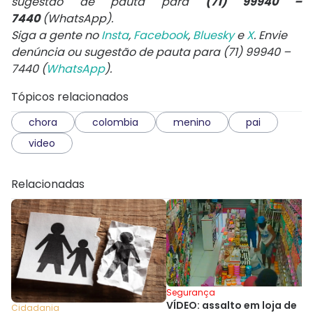
sugestão de pauta para
(71) 99940 –
7440
(WhatsApp).
Siga a gente no
Insta
,
Facebook
,
Bluesky
e
X
. Envie
denúncia ou sugestão de pauta para (71) 99940 –
7440 (
WhatsApp
).
Tópicos relacionados
chora
colombia
menino
pai
video
Relacionadas
Segurança
VÍDEO: assalto em loja de
Cidadania