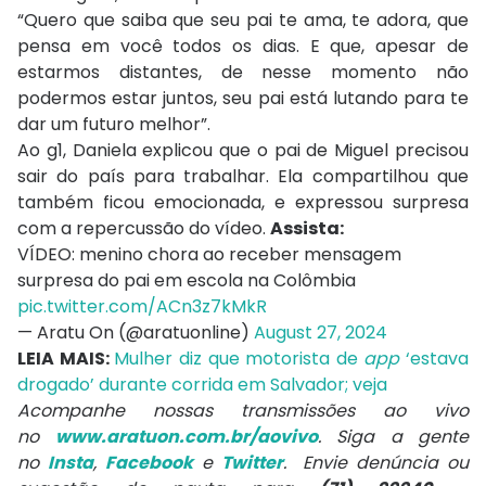
“Quero que saiba que seu pai te ama, te adora, que
pensa em você todos os dias. E que, apesar de
estarmos distantes, de nesse momento não
podermos estar juntos, seu pai está lutando para te
dar um futuro melhor”.
Ao g1, Daniela explicou que o pai de Miguel precisou
sair do país para trabalhar. Ela compartilhou que
também ficou emocionada, e expressou surpresa
com a repercussão do vídeo.
Assista:
VÍDEO: menino chora ao receber mensagem
surpresa do pai em escola na Colômbia
pic.twitter.com/ACn3z7kMkR
— Aratu On (@aratuonline)
August 27, 2024
LEIA MAIS:
Mulher diz que motorista de
app
‘estava
drogado’ durante corrida em Salvador; veja
Acompanhe nossas transmissões ao vivo
no
www.aratuon.com.br/aovivo
. Siga a gente
no
Insta
,
Facebook
e
Twitter
. Envie denúncia ou