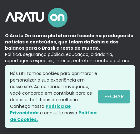
O Aratu On é uma plataforma focada na produção de
notícias e conteúdos, que falam da Bahia e dos
baianos para o Brasil e resto do mundo.
Política, segurança pública, educação, cidadania,
reportagens especiais, interior, entretenimento e cultura.
Aqui, tudo vira notícia e a notícia é no tempo presente,
com a credibilidade do
Grupo Aratu.
Nós utilizamos cookies para aprimorar e
Grupo Aratu
Política de privacidade
Anuncie conosco
personalizar a sua experiência em
nosso site. Ao continuar navegando,
você concorda em contribuir para os
FECHAR
dados estatísticos de melhoria.
Siga-nos
Conheça nossa
Política de
Privacidade
e consulte nossa
Política
de Cookies.