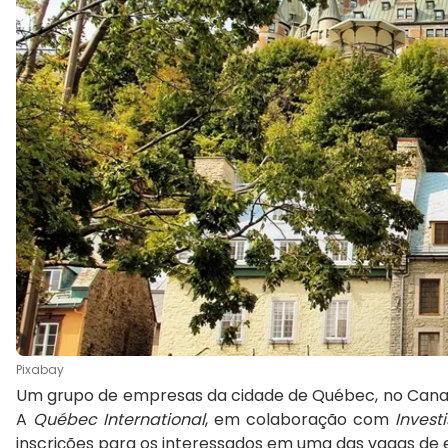
Pixabay
Um grupo de empresas da cidade de Québec, no Canadá,
A
Québec International
, em colaboração com
Inves
inscrições para os interessados em uma das vagas de