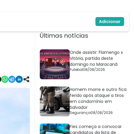
Adicionar
Últimas notícias
Onde assistir: Flamengo x
Vitória, partida deste
domingo no Maracanã
Futebol
08/08/2026
Homem morre e outro fica
ferido após ataque a tiros
em condomínio em
Salvador
Segurança
08/08/2026
Fies começa a convocar
candidatos da lista de