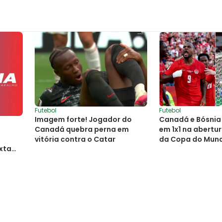
Futebol
Futebol
Imagem forte! Jogador do
Canadá e Bósni
Canadá quebra perna em
em 1x1 na abertu
vitória contra o Catar
da Copa do Mun
xta