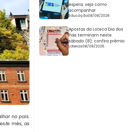
espera; veja como
acompanhar
Educação
08/08/2026
Apostas da Loteca Dia dos
Pais terminam neste
sábado (8); confira prêmio
Loterias
08/08/2026
lhar no país.
es
t
e mês, as