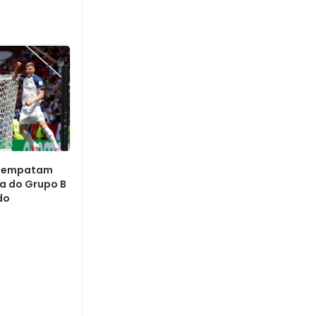
a empatam
ra do Grupo B
do