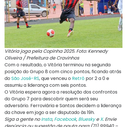
Vitória joga pela Copinha 2025. Foto: Kennedy
Oliveira / Prefeitura de Cravinhos
Com o resultado, o Vitória terminou na segunda
posição do Grupo 8 com cinco pontos, ficando atrás
do
São José-RS
, que venceu o
Retrô
por 2 a 0 e
assumiu a liderança com seis pontos.
O Vitória espera agora a resolução dos confrontos
do Grupo 7 para descobrir quem será seu
adversário. Ferroviária e Santos decidem a liderança
da chave em jogo a ser disputado às 19h.
Siga a gente no
Insta
,
Facebook
,
Bluesky
e
X
. Envie
denúncia ou sugestão de pauta para (71) 99940 –