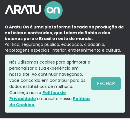
O Aratu On é uma plataforma focada na produção de
notícias e conteúdos, que falam da Bahia e dos
baianos para o Brasil e resto do mundo.
Política, segurança pública, educação, cidadania,
reportagens especiais, interior, entretenimento e cultura.
Aqui, tudo vira notícia e a notícia é no tempo presente,
com a credibilidade do
Grupo Aratu.
Nós utilizamos cookies para aprimorar e
Grupo Aratu
Política de privacidade
Anuncie conosco
personalizar a sua experiência em
nosso site. Ao continuar navegando,
você concorda em contribuir para os
FECHAR
dados estatísticos de melhoria.
Siga-nos
Conheça nossa
Política de
Privacidade
e consulte nossa
Política
de Cookies.