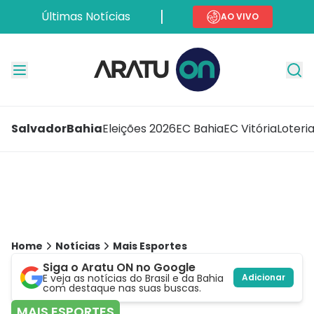
Últimas Notícias
AO VIVO
Salvador
Bahia
Eleições 2026
EC Bahia
EC Vitória
Loteri
Home
Notícias
Mais Esportes
Siga o Aratu ON no Google
E veja as notícias do Brasil e da Bahia
Adicionar
com destaque nas suas buscas.
MAIS ESPORTES