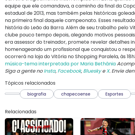
equipe que ele comandava, a caminho da final da Copa
estadual de 2013, mas também pelas históricas goleada
na primeira final daquele campeonato. Esses resultad
história do Leão da Barra. Além de seu trabalho pelo Vi
clube pouco tempo depois, alegando motivos pessoais.
era assessor do treinador, promete revelar detalhes iné
homenageando um profissional que conquistou o respe
ocorrerá na loja do Vitória no Shopping Paralela, às 18
música-tema interpretada por Maria Bethânia
Acompa
Siga a gente no
Insta
,
Facebook
,
Bluesky
e
X
. Envie de
Tópicos relacionados
biografia
chapecoense
Esportes
Relacionadas