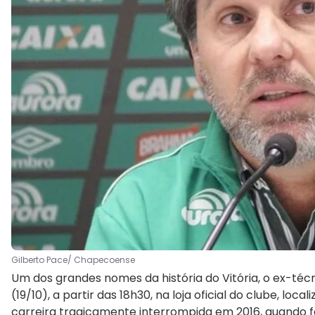
Gilberto Pace/ Chapecoense
Um dos grandes nomes da história do Vitória, o ex-técn
(19/10), a partir das 18h30, na loja oficial do clube, loc
carreira tragicamente interrompida em 2016, quando f