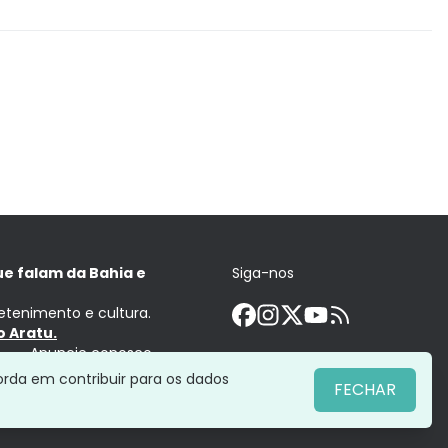
ue falam da Bahia e
Siga-nos
retenimento e cultura.
 Aratu.
Anuncie conosco
orda em contribuir para os dados
FECHAR