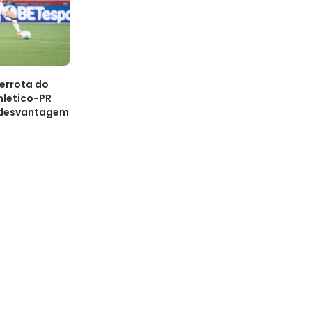
Derrota do
hletico-PR
 desvantagem