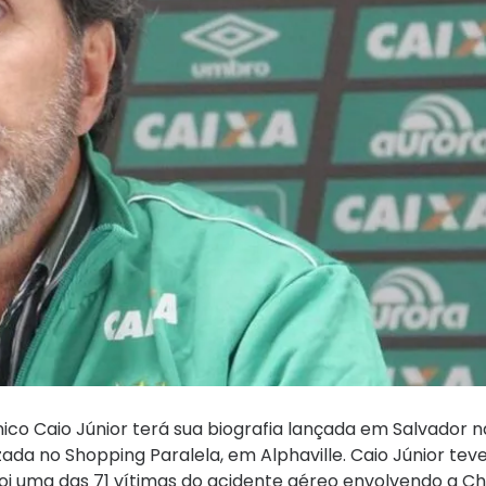
ico Caio Júnior terá sua biografia lançada em Salvador n
alizada no Shopping Paralela, em Alphaville. Caio Júnior tev
oi uma das 71 vítimas do acidente aéreo envolvendo a 