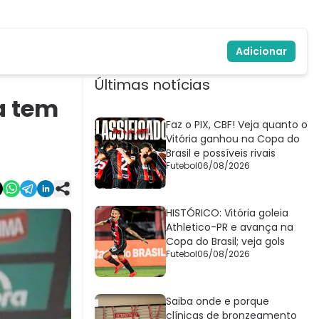
Adicionar
Últimas notícias
a tem
Faz o PIX, CBF! Veja quanto o
Vitória ganhou na Copa do
Brasil e possíveis rivais
Futebol
06/08/2026
HISTÓRICO: Vitória goleia
Athletico-PR e avança na
Copa do Brasil; veja gols
Futebol
06/08/2026
Saiba onde e porque
clínicas de bronzeamento