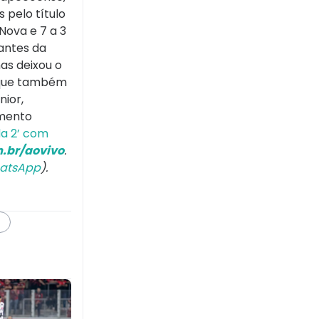
 pelo título
Nova e 7 a 3
antes da
mas deixou o
, que também
nior,
amento
da 2’ com
.br/aovivo
.
atsApp
).