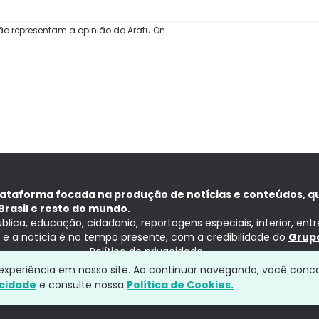
ão representam a opinião do Aratu On.
lataforma focada na produção de notícias e conteúdos, q
Brasil e resto do mundo.
ública, educação, cidadania, reportagens especiais, interior, ent
ia e a notícia é no tempo presente, com a credibilidade do
Grupo
Política de privacidade
a experiência em nosso site. Ao continuar navegando, você conc
acidade
e consulte nossa
Política de Cookies.