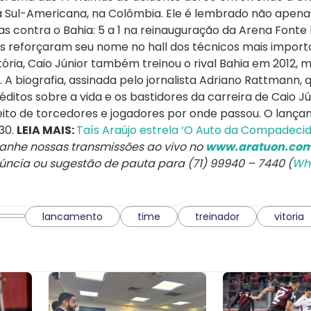
 Sul-Americana, na Colômbia. Ele é lembrado não apenas
s contra o Bahia: 5 a 1 na reinauguração da Arena Fonte 
os reforçaram seu nome no hall dos técnicos mais import
tória, Caio Júnior também treinou o rival Bahia em 2012, 
 A biografia, assinada pelo jornalista Adriano Rattmann
ditos sobre a vida e os bastidores da carreira de Caio Jú
ito de torcedores e jogadores por onde passou. O lanç
h30.
LEIA MAIS:
Taís Araújo estrela ‘O Auto da Compadeci
nhe nossas transmissões ao vivo no
www.aratuon.com
núncia ou sugestão de pauta para (71) 99940 – 7440 (
Wh
lancamento
time
treinador
vitoria