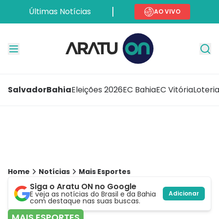
Últimas Notícias
AO VIVO
Salvador
Bahia
Eleições 2026
EC Bahia
EC Vitória
Loteri
Home
Notícias
Mais Esportes
Siga o Aratu ON no Google
E veja as notícias do Brasil e da Bahia
Adicionar
com destaque nas suas buscas.
MAIS ESPORTES