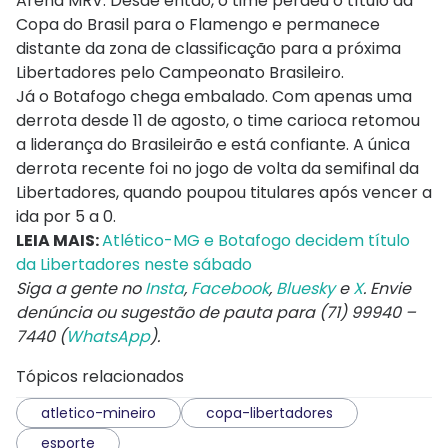
Arena MRV. Desde então, o time perdeu o título da
Copa do Brasil para o Flamengo e permanece
distante da zona de classificação para a próxima
Libertadores pelo Campeonato Brasileiro.
Já o Botafogo chega embalado. Com apenas uma
derrota desde 11 de agosto, o time carioca retomou
a liderança do Brasileirão e está confiante. A única
derrota recente foi no jogo de volta da semifinal da
Libertadores, quando poupou titulares após vencer a
ida por 5 a 0.
LEIA MAIS:
Atlético-MG e Botafogo decidem título
da Libertadores neste sábado
Siga a gente no
Insta
,
Facebook
,
Bluesky
e
X
. Envie
denúncia ou sugestão de pauta para (71) 99940 –
7440 (
WhatsApp
).
Tópicos relacionados
atletico-mineiro
copa-libertadores
esporte