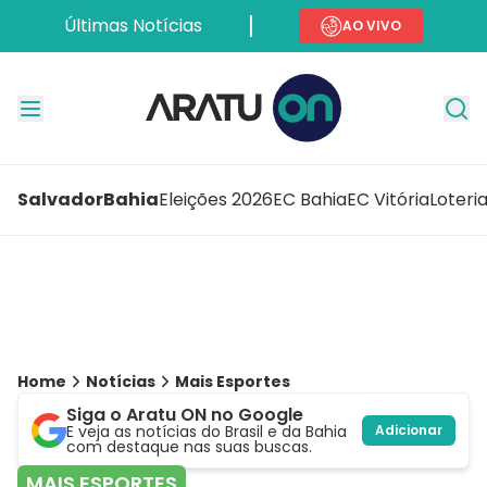
Últimas Notícias
AO VIVO
Salvador
Bahia
Eleições 2026
EC Bahia
EC Vitória
Loteri
Home
Notícias
Mais Esportes
Siga o Aratu ON no Google
E veja as notícias do Brasil e da Bahia
Adicionar
com destaque nas suas buscas.
MAIS ESPORTES