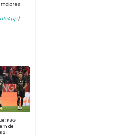
s maiores
atsApp
).
ue: PSG
ern de
inal