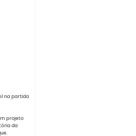
ol na partida
um projeto
tória da
ue.