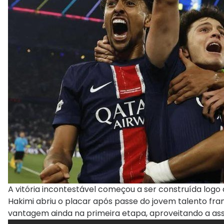
A vitória incontestável começou a ser construída logo 
Hakimi abriu o placar após passe do jovem talento fra
vantagem ainda na primeira etapa, aproveitando a a