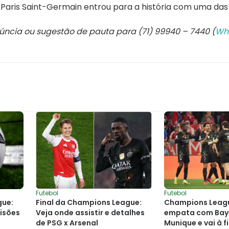
 o Paris Saint-Germain entrou para a história com uma da
núncia ou sugestão de pauta para (71) 99940 – 7440 (
Wh
Futebol
Futebol
gue:
Final da Champions League:
Champions Leag
isões
Veja onde assistir e detalhes
empata com Bay
de PSG x Arsenal
Munique e vai à f