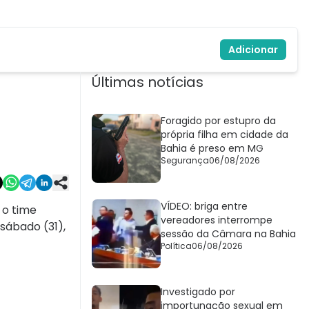
Adicionar
Últimas notícias
Foragido por estupro da
própria filha em cidade da
Bahia é preso em MG
Segurança
06/08/2026
VÍDEO: briga entre
 o time
vereadores interrompe
sábado (31),
sessão da Câmara na Bahia
Política
06/08/2026
Investigado por
importunação sexual em