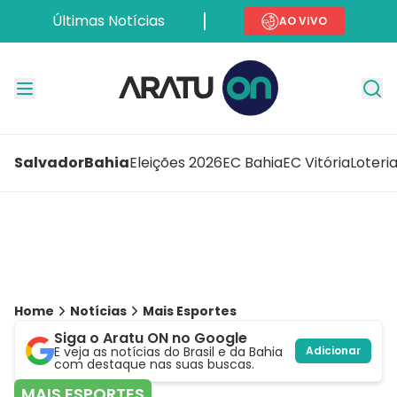
Últimas Notícias
AO VIVO
Salvador
Bahia
Eleições 2026
EC Bahia
EC Vitória
Loteri
Home
Notícias
Mais Esportes
Siga o Aratu ON no Google
E veja as notícias do Brasil e da Bahia
Adicionar
com destaque nas suas buscas.
MAIS ESPORTES