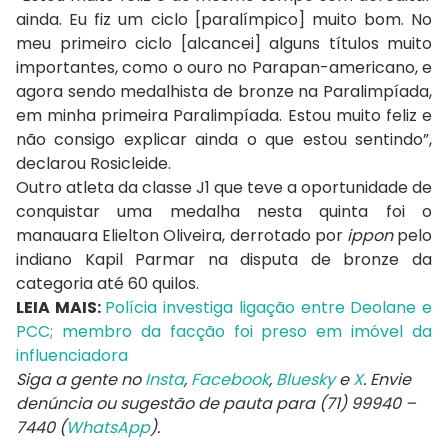
ainda. Eu fiz um ciclo [paralímpico] muito bom. No
meu primeiro ciclo [alcancei] alguns títulos muito
importantes, como o ouro no Parapan-americano, e
agora sendo medalhista de bronze na Paralimpíada,
em minha primeira Paralimpíada. Estou muito feliz e
não consigo explicar ainda o que estou sentindo”,
declarou Rosicleide.
Outro atleta da classe J1 que teve a oportunidade de
conquistar uma medalha nesta quinta foi o
manauara Elielton Oliveira, derrotado por
ippon
pelo
indiano Kapil Parmar na disputa de bronze da
categoria até 60 quilos.
LEIA MAIS:
Polícia investiga ligação entre Deolane e
PCC; membro da facção foi preso em imóvel da
influenciadora
Siga a gente no
Insta
,
Facebook
,
Bluesky
e
X
. Envie
denúncia ou sugestão de pauta para (71) 99940 –
7440 (
WhatsApp
).