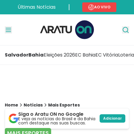
Últimas Notícias
AO VIVO
Salvador
Bahia
Eleições 2026
EC Bahia
EC Vitória
Loteri
Home
Notícias
Mais Esportes
Siga o Aratu ON no Google
E veja as notícias do Brasil e da Bahia
Adicionar
com destaque nas suas buscas.
MAIS ESPORTES