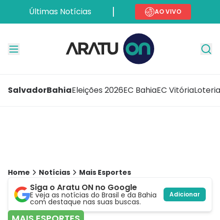
Últimas Notícias
AO VIVO
Salvador
Bahia
Eleições 2026
EC Bahia
EC Vitória
Loteri
Home
Notícias
Mais Esportes
Siga o Aratu ON no Google
E veja as notícias do Brasil e da Bahia
Adicionar
com destaque nas suas buscas.
MAIS ESPORTES