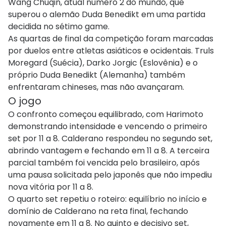
Wang Chuqin, atual número 2 do mundo, que
superou o alemão Duda Benedikt em uma partida
decidida no sétimo game.
As quartas de final da competição foram marcadas
por duelos entre atletas asiáticos e ocidentais. Truls
Moregard (Suécia), Darko Jorgic (Eslovênia) e o
próprio Duda Benedikt (Alemanha) também
enfrentaram chineses, mas não avançaram.
O jogo
O confronto começou equilibrado, com Harimoto
demonstrando intensidade e vencendo o primeiro
set por 11 a 8. Calderano respondeu no segundo set,
abrindo vantagem e fechando em 11 a 8. A terceira
parcial também foi vencida pelo brasileiro, após
uma pausa solicitada pelo japonês que não impediu
nova vitória por 11 a 8.
O quarto set repetiu o roteiro: equilíbrio no início e
domínio de Calderano na reta final, fechando
novamente em 11 a 8. No quinto e decisivo set,