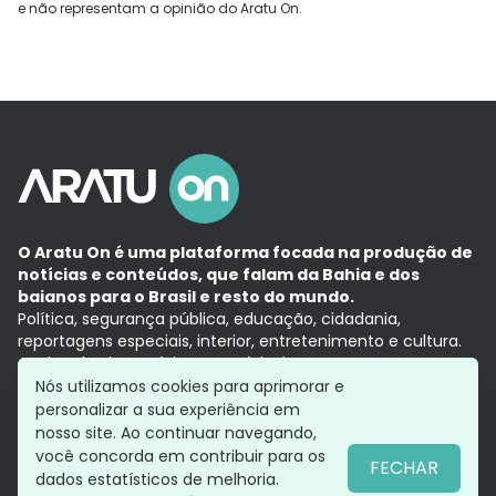
e não representam a opinião do Aratu On.
O Aratu On é uma plataforma focada na produção de
notícias e conteúdos, que falam da Bahia e dos
baianos para o Brasil e resto do mundo.
Política, segurança pública, educação, cidadania,
reportagens especiais, interior, entretenimento e cultura.
Aqui, tudo vira notícia e a notícia é no tempo presente,
com a credibilidade do
Grupo Aratu.
Nós utilizamos cookies para aprimorar e
Grupo Aratu
Política de privacidade
Anuncie conosco
personalizar a sua experiência em
nosso site. Ao continuar navegando,
você concorda em contribuir para os
FECHAR
dados estatísticos de melhoria.
Siga-nos