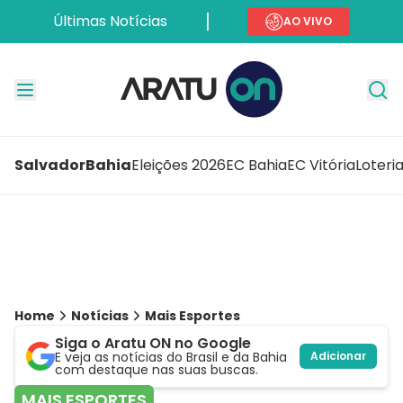
Últimas Notícias
AO VIVO
Salvador
Bahia
Eleições 2026
EC Bahia
EC Vitória
Loteri
Home
Notícias
Mais Esportes
Siga o Aratu ON no Google
E veja as notícias do Brasil e da Bahia
Adicionar
com destaque nas suas buscas.
MAIS ESPORTES