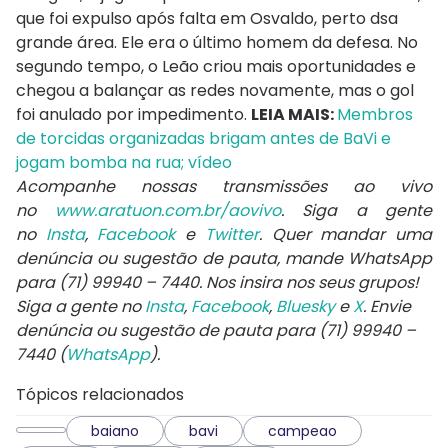
que foi expulso após falta em Osvaldo, perto dsa
grande área. Ele era o último homem da defesa. No
segundo tempo, o Leão criou mais oportunidades e
chegou a balançar as redes novamente, mas o gol
foi anulado por impedimento.
LEIA MAIS:
Membros
de torcidas organizadas brigam antes de BaVi e
jogam bomba na rua; vídeo
Acompanhe nossas transmissões ao vivo
no
www.aratuon.com.br/aovivo
. Siga a gente
no
Insta
,
Facebook
e
Twitter
. Quer mandar uma
denúncia ou sugestão de pauta, mande WhatsApp
para
(71) 99940 – 7440
. Nos insira nos seus grupos!
Siga a gente no
Insta
,
Facebook
,
Bluesky
e
X
. Envie
denúncia ou sugestão de pauta para (71) 99940 –
7440 (
WhatsApp
).
Tópicos relacionados
baiano
bavi
campeao