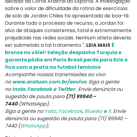
decisão da Corte Arbitral do Esporte. A investigação
sobre o valor de dificuldade da rotina de exercícios
de solo de Jordan Chiles foi apresentada de boa-fé.
Durante todo o processo de recurso, a Jordan foi
alvo de ataques consistentes, total e extremamente
prejudiciais nas redes sociais. Nenhum atleta deveria
ser submetido a tal tratamento ".
LEIA MAIS
É
bronze no vôlei! Seleção despacha Turquia e
garante pódio em Paris
Brasil perde para EUA e
fica com a prata no futebol feminino
Acompanhe nossas transmissões ao vivo
no
www.aratuon.com.br/aovivo
. Siga a gente
no
Insta
,
Facebook
e
Twitter
. Envie denúncia ou
sugestão de pauta para
(71) 99940 –
7440
(WhatsApp).
Siga a gente no
Insta
,
Facebook
,
Bluesky
e
X
. Envie
denúncia ou sugestão de pauta para (71) 99940 –
7440 (
WhatsApp
).