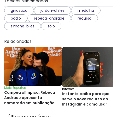
Tópicos relacionados
ginastica
jordan-chiles
medalha
podio
rebeca-andrade
recurso
simone-biles
solo
Relacionadas
Mais Esportes
Internet
Campeã olímpica, Rebeca
Instants: saiba para que
Andrade apresenta
serve o novo recurso do
namorada em publicação
Instagram e como usar
nas redes sociais
Últimas notícias