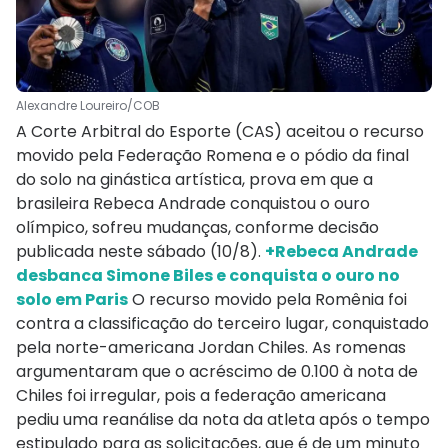
Alexandre Loureiro/COB
A Corte Arbitral do Esporte (CAS) aceitou o recurso
movido pela Federação Romena e o pódio da final
do solo na ginástica artística, prova em que a
brasileira Rebeca Andrade conquistou o ouro
olímpico, sofreu mudanças, conforme decisão
publicada neste sábado (10/8).
+Rebeca Andrade
desbanca Simone Biles e conquista o ouro no
solo em Paris
O recurso movido pela Romênia foi
contra a classificação do terceiro lugar, conquistado
pela norte-americana Jordan Chiles. As romenas
argumentaram que o acréscimo de 0.100 à nota de
Chiles foi irregular, pois a federação americana
pediu uma reanálise da nota da atleta após o tempo
estipulado para as solicitações, que é de um minuto