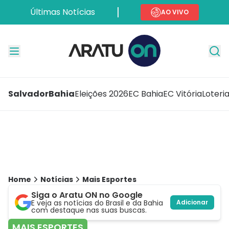
Últimas Notícias
AO VIVO
Salvador
Bahia
Eleições 2026
EC Bahia
EC Vitória
Loteri
Home
Notícias
Mais Esportes
Siga o Aratu ON no Google
E veja as notícias do Brasil e da Bahia
Adicionar
com destaque nas suas buscas.
MAIS ESPORTES