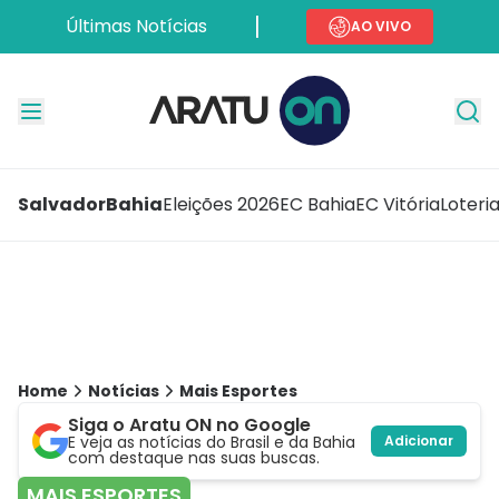
Últimas Notícias
AO VIVO
Salvador
Bahia
Eleições 2026
EC Bahia
EC Vitória
Loteri
Home
Notícias
Mais Esportes
Siga o Aratu ON no Google
E veja as notícias do Brasil e da Bahia
Adicionar
com destaque nas suas buscas.
MAIS ESPORTES