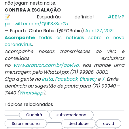
não jogam nesta noite.
CONFIRA A ESCALAÇÃO
📝 Esquadrão definido!
#BBMP
pic.twitter.com/Q9E3z3urGx
— Esporte Clube Bahia (@ECBahia)
April 27, 2021
Acompanhe
todas as notícias sobre o novo
coronavírus
.
Acompanhe nossas transmissões ao vivo e
conteúdos exclusivos
no
www.aratuon.com.br/aovivo
. Nos mande uma
mensagem pelo WhatsApp: (71) 99986-0003.
Siga a gente no
Insta
,
Facebook
,
Bluesky
e
X
. Envie
denúncia ou sugestão de pauta para (71) 99940 –
7440 (
WhatsApp
).
Tópicos relacionados
Guabirá
sul-americana
Sulamericana
desfalque
covid