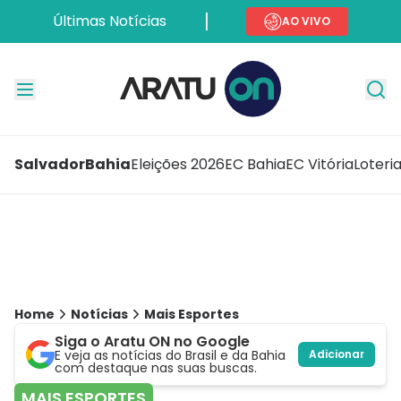
Últimas Notícias
AO VIVO
Salvador
Bahia
Eleições 2026
EC Bahia
EC Vitória
Loteri
Home
Notícias
Mais Esportes
Siga o Aratu ON no Google
E veja as notícias do Brasil e da Bahia
Adicionar
com destaque nas suas buscas.
MAIS ESPORTES