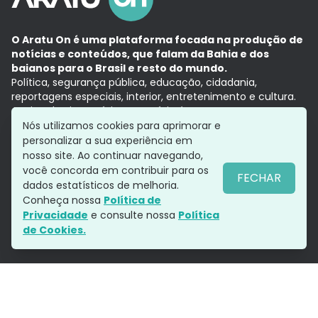
O Aratu On é uma plataforma focada na produção de
notícias e conteúdos, que falam da Bahia e dos
baianos para o Brasil e resto do mundo.
Política, segurança pública, educação, cidadania,
reportagens especiais, interior, entretenimento e cultura.
Aqui, tudo vira notícia e a notícia é no tempo presente,
com a credibilidade do
Grupo Aratu.
Nós utilizamos cookies para aprimorar e
Grupo Aratu
Política de privacidade
Anuncie conosco
personalizar a sua experiência em
nosso site. Ao continuar navegando,
você concorda em contribuir para os
FECHAR
dados estatísticos de melhoria.
Siga-nos
Conheça nossa
Política de
Privacidade
e consulte nossa
Política
de Cookies.