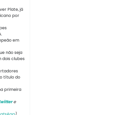
er Plate, já
ricano por
ipes
.
ampeão em
ue não seja
m dois clubes
ertadores
 título do
na primeira
witter
e
atsApp
).