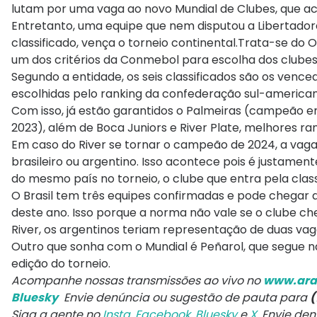
lutam por uma vaga ao novo Mundial de Clubes, que 
Entretanto, uma equipe que nem disputou a Libertadore
classificado, vença o torneio continental.Trata-se do
um dos critérios da Conmebol para escolha dos clubes
Segundo a entidade, os seis classificados são os venc
escolhidas pelo ranking da confederação sul-american
Com isso, já estão garantidos o Palmeiras (campeão
2023), além de Boca Juniors e River Plate, melhores r
Em caso do River se tornar o campeão de 2024, a vaga
brasileiro ou argentino. Isso acontece pois é justamen
do mesmo país no torneio, o clube que entra pela clas
O Brasil tem três equipes confirmadas e pode chegar a
deste ano. Isso porque a norma não vale se o clube ch
River, os argentinos teriam representação de duas vaga
Outro que sonha com o Mundial é Peñarol, que segue na
edição do torneio.
Acompanhe nossas transmissões ao vivo no
www.ara
Bluesky
Envie denúncia ou sugestão de pauta para
(
Siga a gente no
Insta
,
Facebook
,
Bluesky
e
X
. Envie de