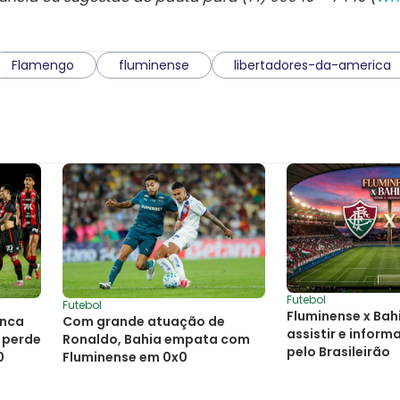
Flamengo
fluminense
libertadores-da-america
Futebol
Futebol
Fluminense x Bah
onca
Com grande atuação de
assistir e infor
 perde
Ronaldo, Bahia empata com
pelo Brasileirão
0
Fluminense em 0x0