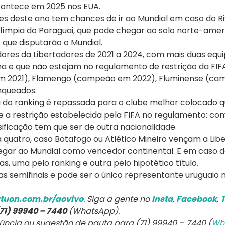
acontece em 2025 nos EUA.
s deste ano tem chances de ir ao Mundial em caso do Riv
 Olímpia do Paraguai, que pode chegar ao solo norte-ame
 que disputarão o Mundial.
edores da Libertadores de 2021 a 2024, com mais duas equ
a e que não estejam no regulamento de restrição da FIFA
 em 2021), Flamengo (campeão em 2022), Fluminense (c
anqueados.
 do ranking é repassada para o clube melhor colocado q
te a restrição estabelecida pela FIFA no regulamento: co
sificação tem que ser de outra nacionalidade.
 quatro, caso Botafogo ou Atlético Mineiro vençam a Lib
egar ao Mundial como vencedor continental. E em caso do
s, uma pelo ranking e outra pelo hipotético título.
s semifinais e pode ser o único representante uruguaio 
tuon.com.br/aovivo
. Siga a gente no
Insta
,
Facebook
,
T
71) 99940 – 7440
(WhatsApp).
núncia ou sugestão de pauta para (71) 99940 – 7440 (
Wh