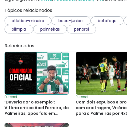
Tópicos relacionados
atletico-mineiro
boca-juniors
botafogo
olimpia
palmeiras
penarol
Relacionadas
Futebol
Futebol
‘Deveria dar o exemplo’:
Com dois expulsos e br
Vitória critica Abel Ferreira, do
com arbitragem, Vitória
Palmeiras, após fala em
para o Palmeiras por 4x
coletiva