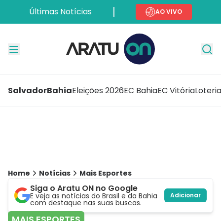
Últimas Notícias
AO VIVO
Salvador
Bahia
Eleições 2026
EC Bahia
EC Vitória
Loteri
Home
Notícias
Mais Esportes
Siga o Aratu ON no Google
E veja as notícias do Brasil e da Bahia
Adicionar
com destaque nas suas buscas.
MAIS ESPORTES