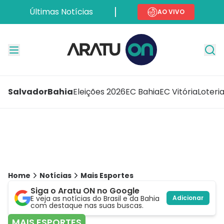
Últimas Notícias
AO VIVO
Salvador
Bahia
Eleições 2026
EC Bahia
EC Vitória
Loteri
Home
Notícias
Mais Esportes
Siga o Aratu ON no Google
E veja as notícias do Brasil e da Bahia
Adicionar
com destaque nas suas buscas.
MAIS ESPORTES