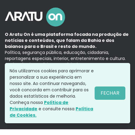
O Aratu On é uma plataforma focada na produção de
notícias e conteúdos, que falam da Bahia e dos
baianos para o Brasil e resto do mundo.
Política, segurança pública, educação, cidadania,
reportagens especiais, interior, entretenimento e cultura.
Aqui, tudo vira notícia e a notícia é no tempo presente,
com a credibilidade do
Grupo Aratu.
Nós utilizamos cookies para aprimorar e
Grupo Aratu
Política de privacidade
Anuncie conosco
personalizar a sua experiência em
nosso site. Ao continuar navegando,
você concorda em contribuir para os
FECHAR
dados estatísticos de melhoria.
Siga-nos
Conheça nossa
Política de
Privacidade
e consulte nossa
Política
de Cookies.