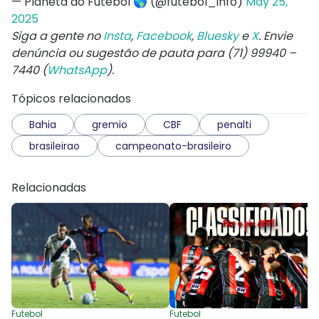
— Planeta do Futebol 🌎 (@futebol_info)
May 25,
2025
Siga a gente no
Insta
,
Facebook
,
Bluesky
e
X
. Envie
denúncia ou sugestão de pauta para (71) 99940 –
7440 (
WhatsApp
).
Tópicos relacionados
Bahia
gremio
CBF
penalti
brasileirao
campeonato-brasileiro
Relacionadas
Futebol
Futebol