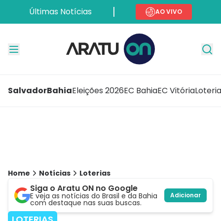
Últimas Notícias
AO VIVO
Salvador
Bahia
Eleições 2026
EC Bahia
EC Vitória
Loteri
Home
Notícias
Loterias
Siga o Aratu ON no Google
E veja as notícias do Brasil e da Bahia
Adicionar
com destaque nas suas buscas.
LOTERIAS