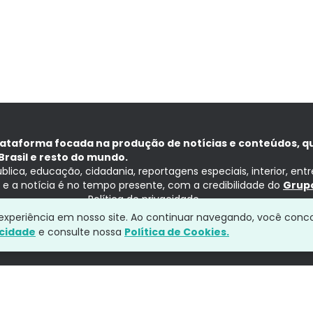
lataforma focada na produção de notícias e conteúdos, q
Brasil e resto do mundo.
ública, educação, cidadania, reportagens especiais, interior, ent
ia e a notícia é no tempo presente, com a credibilidade do
Grupo
Política de privacidade
a experiência em nosso site. Ao continuar navegando, você conc
acidade
e consulte nossa
Política de Cookies.