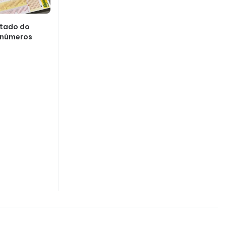
ltado do
 números