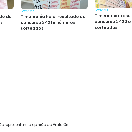
Loterias
Loterias
Timemania: resu
ado do
Timemania hoje: resultado do
concurso 2420 e
os
concurso 2421 e números
sorteados
sorteados
ão representam a opinião do Aratu On.