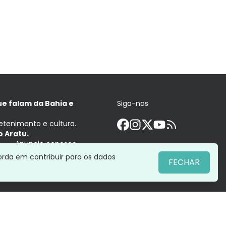
ue falam da Bahia e
Siga-nos
retenimento e cultura.
 Aratu.
Anuncie conosco
orda em contribuir para os dados
FECHAR