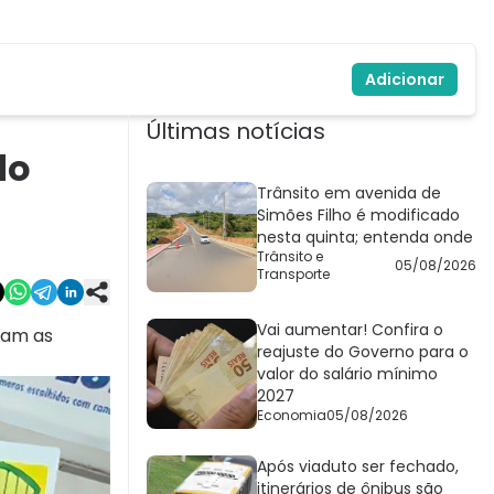
Adicionar
Últimas notícias
do
Trânsito em avenida de
Simões Filho é modificado
nesta quinta; entenda onde
Trânsito e
05/08/2026
Transporte
Vai aumentar! Confira o
cam as
reajuste do Governo para o
valor do salário mínimo
2027
Economia
05/08/2026
Após viaduto ser fechado,
itinerários de ônibus são