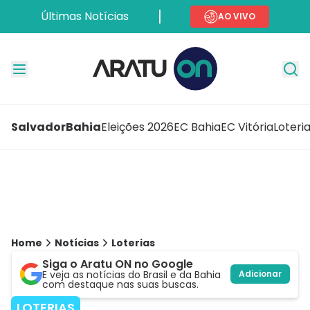
Últimas Notícias
AO VIVO
Salvador
Bahia
Eleições 2026
EC Bahia
EC Vitória
Loteri
Home
Notícias
Loterias
Siga o Aratu ON no Google
E veja as notícias do Brasil e da Bahia
Adicionar
com destaque nas suas buscas.
LOTERIAS