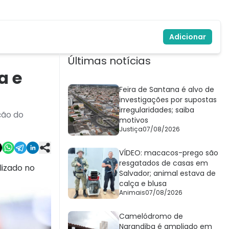
Adicionar
Últimas notícias
a e
Feira de Santana é alvo de
investigações por supostas
irregularidades; saiba
ção do
motivos
Justiça
07/08/2026
VÍDEO: macacos-prego são
resgatados de casas em
lizado no
Salvador; animal estava de
calça e blusa
Animais
07/08/2026
Camelódromo de
Narandiba é ampliado em