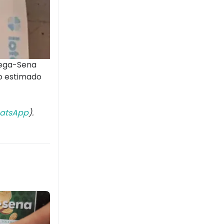
Mega-Sena
o estimado
atsApp
).