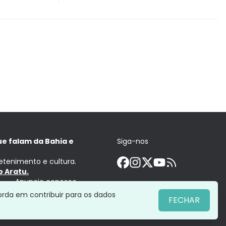
ue falam da Bahia e
Siga-nos
retenimento e cultura.
 Aratu.
Anuncie conosco
orda em contribuir para os dados
FECHAR