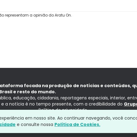
ão representam a opinião do Aratu On.
lataforma focada na produção de notícias e conteúdos, q
Brasil e resto do mundo.
ública, educação, cidadania, reportagens especiais, interior, ent
ia e a notícia é no tempo presente, com a credibilidade do
Grupo
Política de privacidade
a experiência em nosso site. Ao continuar navegando, você conc
acidade
e consulte nossa
Política de Cookies.