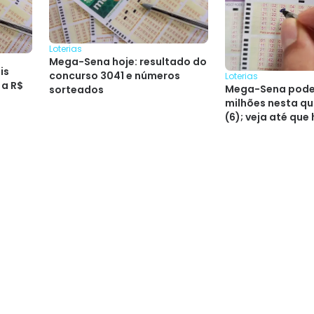
Loterias
Mega-Sena hoje: resultado do
is
concurso 3041 e números
Loterias
 a R$
Mega-Sena pode 
sorteados
milhões nesta qu
(6); veja até que